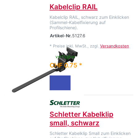
Kabelclip RAIL
Kabelclip RAIL, schwarz zum Einklicken
(Sammel-Kabelfixierung auf
Profilschiene).
Artikel-Nr.
5127.6
*
Preise inkl. MwSt., zzgl.
Versandkosten
verfügbar
CHF 0.75 *
Schletter Kabelklip
small, schwarz
Schletter Kabelklip Small zum Einklicken