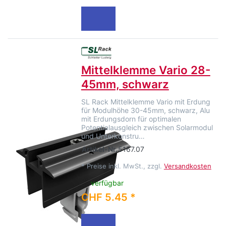
Mittelklemme Vario 28-
45mm, schwarz
SL Rack Mittelklemme Vario mit Erdung
für Modulhöhe 30-45mm, schwarz, Alu
mit Erdungsdorn für optimalen
Potentialausgleich zwischen Solarmodul
und Unterkonstru…
Artikel-Nr.
5167.07
*
Preise inkl. MwSt., zzgl.
Versandkosten
verfügbar
CHF 5.45 *