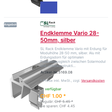
Angebot
Endklemme Vario 28-
50mm, silber
SL Rack Endklemme Vario mit Erdung für
Modulhöhe 28-50 mm, silber. Alu mit
Erdungsdorn für optimalen
Potentialausgleich zwischen Solarmodul
und Unterkonstrukti…
Artikel-Nr.
5169.08
*
Preise inkl. MwSt., zzgl.
Versandkosten
verfügbar
CHF 1.00 *
Regulär:
CHF 5.45 *
Sie sparen:
CHF 4.45