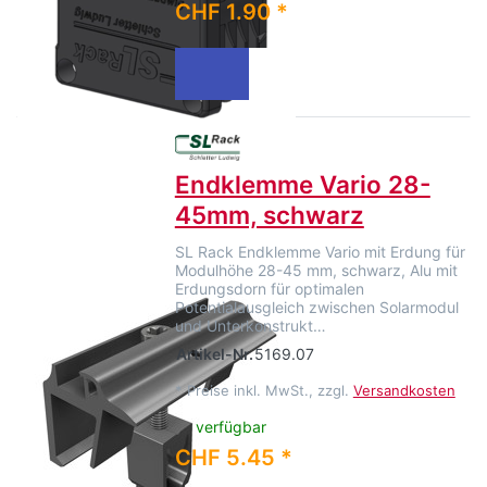
CHF 1.90 *
Endklemme Vario 28-
45mm, schwarz
SL Rack Endklemme Vario mit Erdung für
Modulhöhe 28-45 mm, schwarz, Alu mit
Erdungsdorn für optimalen
Potentialausgleich zwischen Solarmodul
und Unterkonstrukt…
Artikel-Nr.
5169.07
*
Preise inkl. MwSt., zzgl.
Versandkosten
verfügbar
CHF 5.45 *