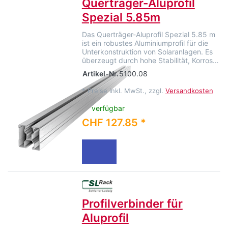
Querträger-Aluprofil
Spezial 5.85m
Das Querträger-Aluprofil Spezial 5.85 m
ist ein robustes Aluminiumprofil für die
Unterkonstruktion von Solaranlagen. Es
überzeugt durch hohe Stabilität, Korros…
Artikel-Nr.
5100.08
*
Preise inkl. MwSt., zzgl.
Versandkosten
verfügbar
CHF 127.85 *
Profilverbinder für
Aluprofil