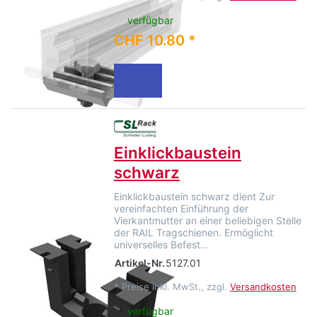
verfügbar
CHF 10.80 *
Einklickbaustein
schwarz
Einklickbaustein schwarz dient Zur
vereinfachten Einführung der
Vierkantmutter an einer beliebigen Stelle
der RAIL Tragschienen. Ermöglicht
universelles Befest…
Artikel-Nr.
5127.01
*
Preise inkl. MwSt., zzgl.
Versandkosten
verfügbar