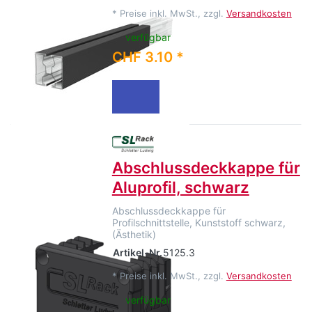
*
Preise inkl. MwSt., zzgl.
Versandkosten
verfügbar
CHF 3.10 *
Abschlussdeckkappe für
Aluprofil, schwarz
Abschlussdeckkappe für
Profilschnittstelle, Kunststoff schwarz,
(Ästhetik)
Artikel-Nr.
5125.3
*
Preise inkl. MwSt., zzgl.
Versandkosten
verfügbar