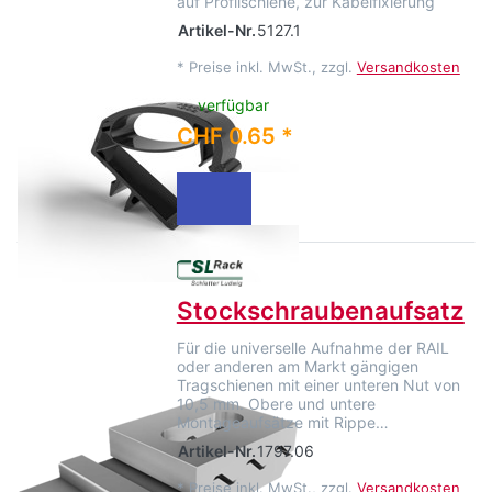
auf Profilschiene, zur Kabelfixierung
Artikel-Nr.
5127.1
*
Preise inkl. MwSt., zzgl.
Versandkosten
verfügbar
CHF 0.65 *
Stockschraubenaufsatz
Für die universelle Aufnahme der RAIL
oder anderen am Markt gängigen
Tragschienen mit einer unteren Nut von
10,5 mm. Obere und untere
Montageaufsätze mit Rippe…
Artikel-Nr.
1797.06
*
Preise inkl. MwSt., zzgl.
Versandkosten