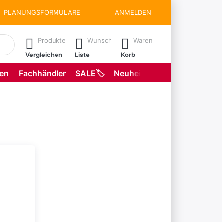
PLANUNGSFORMULARE
ANMELDEN
matisch erste Ergebnisse. Drücken Sie die Eingabetaste, um all
Produkte
Wunsch
Waren
Vergleichen
Liste
Korb
gen
Fachhändler
SALE🏷️
Neuheiten
Planungsformu