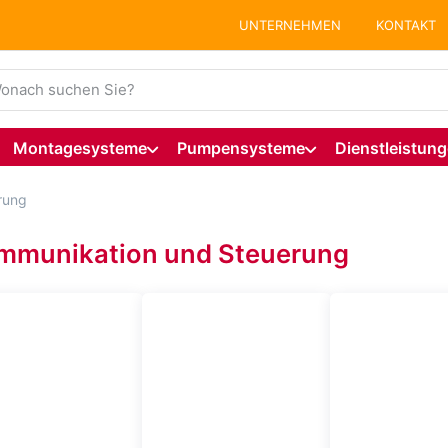
UNTERNEHMEN
KONTAKT
ie einen Suchbegriff ein. Während Sie tippen, erscheinen auto
Montagesysteme
Pumpensysteme
Dienstleistun
rung
mmunikation und Steuerung