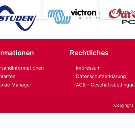
Studer
Victron Energy
Outback P
ormationen
Rechtliches
rsandinformationen
Impressum
hlarten
Datenschutzerklärung
okie Manager
AGB - Geschäftsbedingu
Copyright