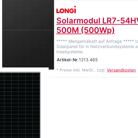
Solarmodul LR7-54
500M (500Wp)
***** Mengenrabatt auf Anfrage ***** I
Solarpanel für in Netzverbundsysteme a
Inselsysteme.
Artikel-Nr.
1213.465
*
Preise inkl. MwSt., zzgl.
Versandkosten