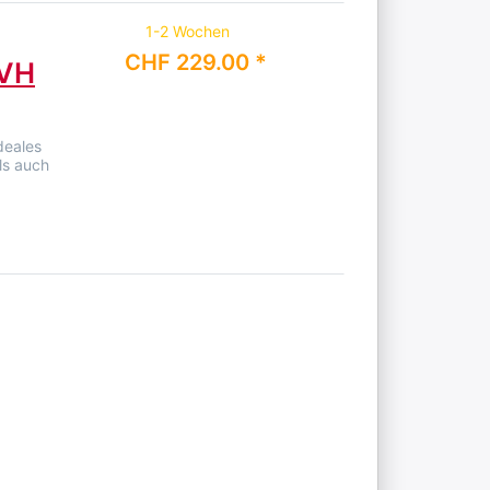
1-2 Wochen
CHF 229.00 *
HVH
deales
ls auch