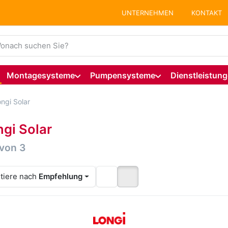
UNTERNEHMEN
KONTAKT
ie einen Suchbegriff ein. Während Sie tippen, erscheinen auto
Montagesysteme
Pumpensysteme
Dienstleistun
ngi Solar
ngi Solar
hergebnisse:
von
3
tiere nach
Empfehlung