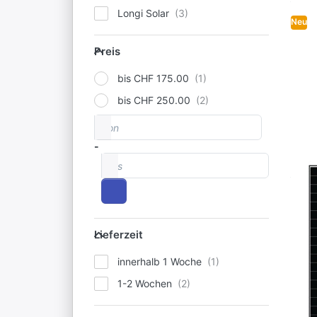
Longi Solar
Neu
Preis
Preis
bis CHF 175.00
bis CHF 250.00
von
Preisspanne
-
bis
Lieferzeit
Lieferzeit
innerhalb 1 Woche
1-2 Wochen
Neuheiten