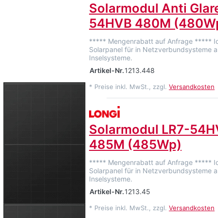
Solarmodul Anti Glar
54HVB 480M (480W
***** Mengenrabatt auf Anfrage ***** I
Solarpanel für in Netzverbundsysteme a
Inselsysteme.
Artikel-Nr.
1213.448
*
Preise inkl. MwSt., zzgl.
Versandkosten
Solarmodul LR7-54
485M (485Wp)
***** Mengenrabatt auf Anfrage ***** I
Solarpanel für in Netzverbundsysteme a
Inselsysteme.
Artikel-Nr.
1213.45
*
Preise inkl. MwSt., zzgl.
Versandkosten