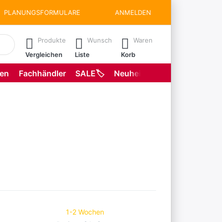
PLANUNGSFORMULARE
ANMELDEN
matisch erste Ergebnisse. Drücken Sie die Eingabetaste, um all
Produkte
Wunsch
Waren
Vergleichen
Liste
Korb
gen
Fachhändler
SALE🏷️
Neuheiten
Planungsformu
1-2 Wochen