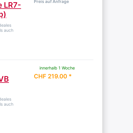
Preis auf Anfrage
e LR7-
p)
deales
ls auch
innerhalb 1 Woche
CHF 219.00 *
HVB
deales
ls auch