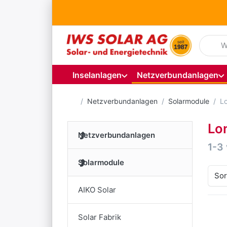
Geben S
Inselanlagen
Netzverbundanlagen
Startseite
Netzverbundanlagen
Solarmodule
Lo
Lo
Netzverbundanlagen
Suc
1-3
Solarmodule
Sor
AIKO Solar
Solar Fabrik