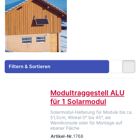
Filtern & Sortieren
Modultraggestell ALU
für 1 Solarmodul
Solarmodul-Halterung für Module bis ca.
51,5cm, Winkel 0° bis 45°, als
Wandkonsole oder für Montage auf
ebener Fläche
Artikel-Nr.
1768