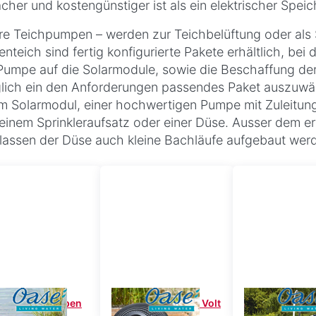
acher und kostengünstiger ist als ein elektrischer Speic
re Teichpumpen – werden zur Teichbelüftung oder als 
enteich sind fertig konfigurierte Pakete erhältlich, b
Pumpe auf die Solarmodule, sowie die Beschaffung der E
glich ein den Anforderungen passendes Paket auszuwä
m Solarmodul, einer hochwertigen Pumpe mit Zuleitung
einem Sprinkleraufsatz oder einer Düse. Ausser dem 
assen der Düse auch kleine Bachläufe aufgebaut wer
lar-Teichpumpen
Teichpumpen 230 Volt
Schlammsa