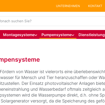
UNTERNEHMEN
KONTAKT
ie einen Suchbegriff ein. Während Sie tippen, erscheinen auto
Montagesysteme
Pumpensysteme
Dienstleistun
mpensysteme
Fördern von Wasser ist vielerorts eine überlebenswic
kwasser für Mensch und Tier heranzuschaffen oder Wa
itzustellen. Der Einsatz photovoltaischer Anlagen biet
eneinstrahlung und Wasserbedarf oftmals zeitgleich auf
systemen wird die Wasserpumpe direkt, d.h. ohne Spe
Solargenerator versorgt, da die Speicherung des gefö