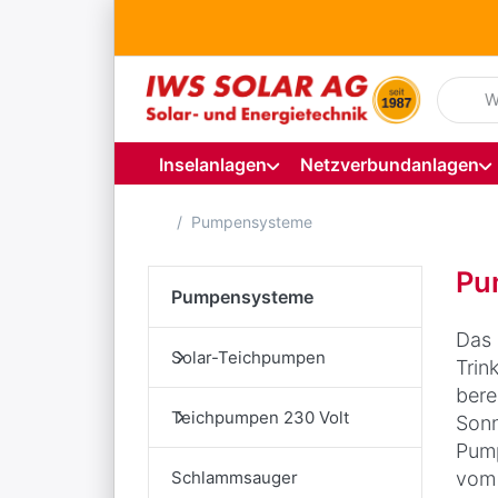
Geben S
Inselanlagen
Netzverbundanlagen
Startseite
Pumpensysteme
Pu
Pumpensysteme
Das 
Solar-Teichpumpen
Trin
bere
Teichpumpen 230 Volt
Sonn
Pump
Schlammsauger
vom 