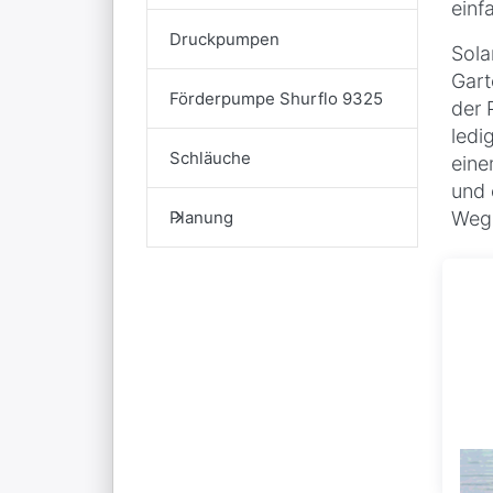
einf
Druckpumpen
Sola
Gart
Förderpumpe Shurflo 9325
der 
ledi
Schläuche
eine
und 
Planung
Wegl
So