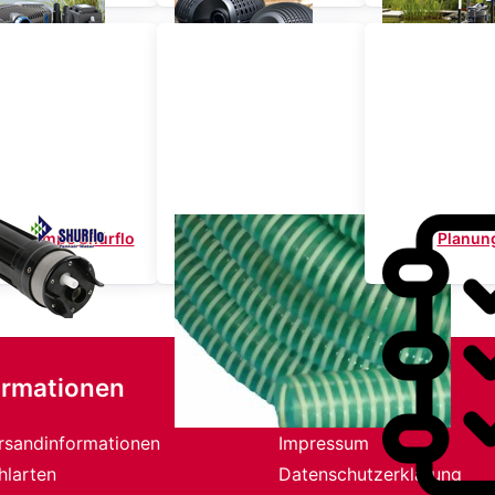
derpumpe Shurflo
Schläuche
Planun
9325
ormationen
Rechtliches
rsandinformationen
Impressum
hlarten
Datenschutzerklärung