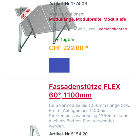
Artikel-Nr.
1774.06
Weitere Optionen:
Modullänge, Modulbreite, Modultiefe
*
Preise inkl. MwSt., zzgl.
Versandkosten
verfügbar
CHF 222.00 *
Fassadenstütze FLEX
60°, 1100mm
für Solarmodule bis 1050mm Länge bzw.
Breite, Auflagemass 1100mm,
Stützenmass wandseitig 1350mm, kann
auch als Bodenstütze verwendet
werden.
Artikel-Nr.
5154.20