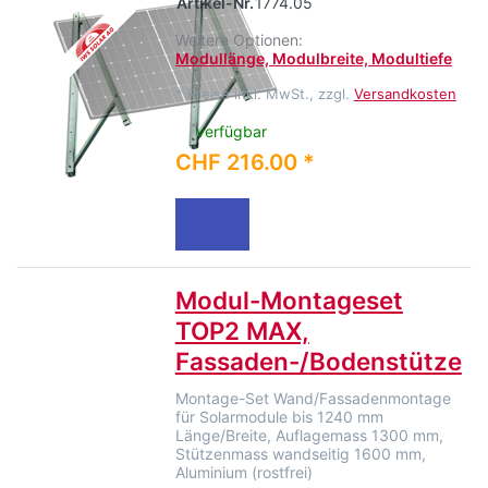
Artikel-Nr.
1774.05
Weitere Optionen:
Modullänge, Modulbreite, Modultiefe
*
Preise inkl. MwSt., zzgl.
Versandkosten
verfügbar
CHF 216.00 *
Modul-Montageset
TOP2 MAX,
Fassaden-/Bodenstütze
Montage-Set Wand/Fassadenmontage
für Solarmodule bis 1240 mm
Länge/Breite, Auflagemass 1300 mm,
Stützenmass wandseitig 1600 mm,
Aluminium (rostfrei)