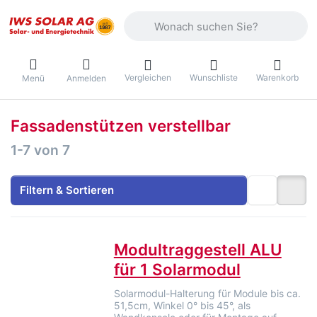
Geben Sie einen Suchbegriff ein. Währ
Vergleichen
Wunschliste
Warenkorb
Menü
Anmelden
Fassadenstützen verstellbar
Suchergebnisse:
1-7
von
7
Filtern & Sortieren
Modultraggestell ALU
für 1 Solarmodul
Solarmodul-Halterung für Module bis ca.
51,5cm, Winkel 0° bis 45°, als