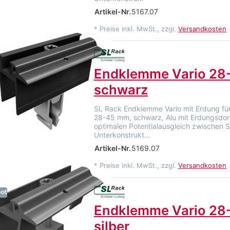
Artikel-Nr.
5167.07
*
Preise inkl. MwSt., zzgl.
Versandkosten
Endklemme Vario 2
schwarz
SL Rack Endklemme Vario mit Erdung fü
28-45 mm, schwarz, Alu mit Erdungsdor
optimalen Potentialausgleich zwischen 
Unterkonstrukt…
Artikel-Nr.
5169.07
*
Preise inkl. MwSt., zzgl.
Versandkosten
ot
Endklemme Vario 2
silber