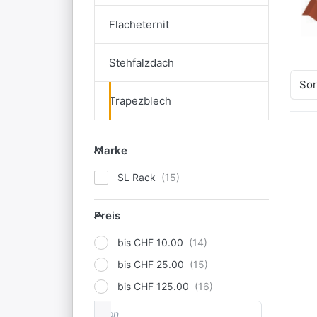
Flacheternit
Stehfalzdach
Sor
Trapezblech
Marke
Marke
SL Rack
Preis
Preis
bis CHF 10.00
bis CHF 25.00
bis CHF 125.00
von
Preisspanne