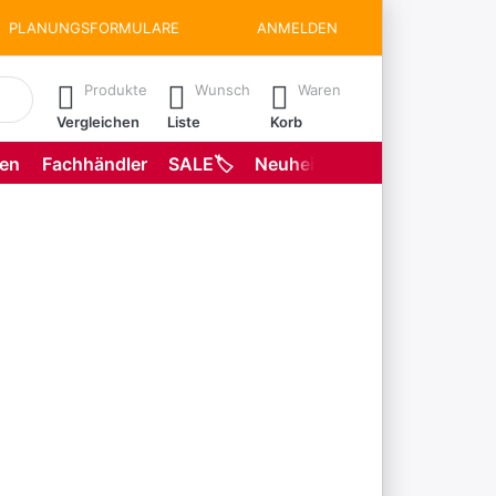
PLANUNGSFORMULARE
ANMELDEN
matisch erste Ergebnisse. Drücken Sie die Eingabetaste, um all
Produkte
Wunsch
Waren
Vergleichen
Liste
Korb
gen
Fachhändler
SALE🏷️
Neuheiten
Planungsformu