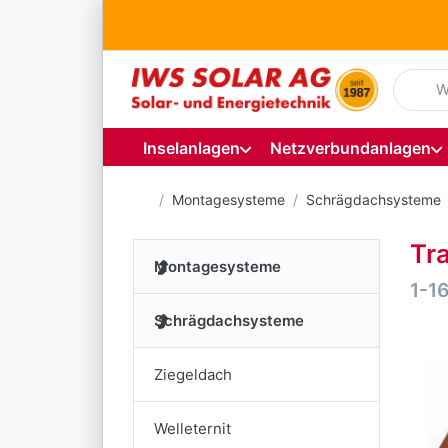
Geben S
Inselanlagen
Netzverbundanlagen
Startseite
Montagesysteme
Schrägdachsysteme
Tr
Montagesysteme
Suc
1-1
Schrägdachsysteme
Ziegeldach
Welleternit