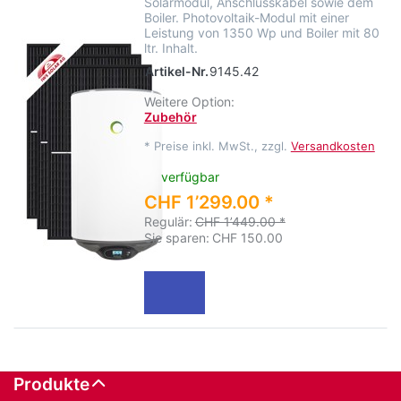
Solarmodul, Anschlusskabel sowie dem
Boiler. Photovoltaik-Modul mit einer
Leistung von 1350 Wp und Boiler mit 80
ltr. Inhalt.
Artikel-Nr.
9145.42
Weitere Option:
Zubehör
*
Preise inkl. MwSt., zzgl.
Versandkosten
verfügbar
CHF 1’299.00 *
Regulär:
CHF 1’449.00 *
Sie sparen:
CHF 150.00
Produkte