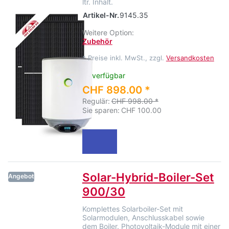
ltr. Inhalt.
Artikel-Nr.
9145.35
Weitere Option:
Zubehör
*
Preise inkl. MwSt., zzgl.
Versandkosten
verfügbar
CHF 898.00 *
Regulär:
CHF 998.00 *
Sie sparen:
CHF 100.00
Solar-Hybrid-Boiler-Set
Angebot
900/30
Komplettes Solarboiler-Set mit
Solarmodulen, Anschlusskabel sowie
dem Boiler. Photovoltaik-Module mit einer