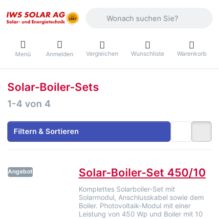
Geben Sie einen Suchbegriff ein. Währ
Vergleichen
Wunschliste
Warenkorb
Menü
Anmelden
Solar-Boiler-Sets
Suchergebnisse:
1-4
von
4
Filtern & Sortieren
Solar-Boiler-Set 450/10
Angebot
Komplettes Solarboiler-Set mit
Solarmodul, Anschlusskabel sowie dem
Boiler. Photovoltaik-Modul mit einer
Leistung von 450 Wp und Boiler mit 10