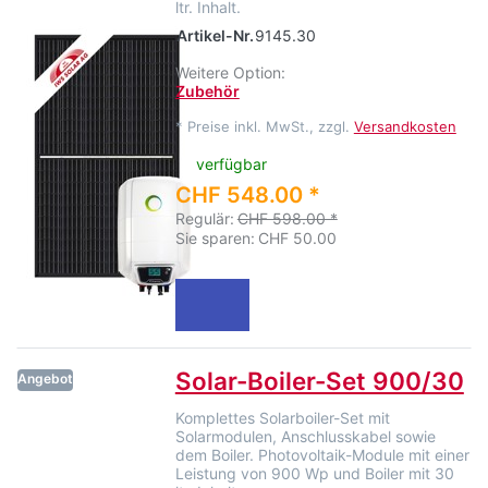
ltr. Inhalt.
Artikel-Nr.
9145.30
Weitere Option:
Zubehör
*
Preise inkl. MwSt., zzgl.
Versandkosten
verfügbar
CHF 548.00 *
Regulär:
CHF 598.00 *
Sie sparen:
CHF 50.00
Solar-Boiler-Set 900/30
Angebot
Komplettes Solarboiler-Set mit
Solarmodulen, Anschlusskabel sowie
dem Boiler. Photovoltaik-Module mit einer
Leistung von 900 Wp und Boiler mit 30