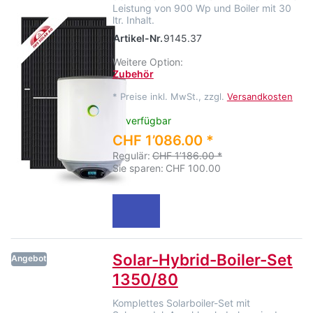
Leistung von 900 Wp und Boiler mit 30
ltr. Inhalt.
Artikel-Nr.
9145.37
Weitere Option:
Zubehör
*
Preise inkl. MwSt., zzgl.
Versandkosten
verfügbar
CHF 1’086.00 *
Regulär:
CHF 1’186.00 *
Sie sparen:
CHF 100.00
Solar-Hybrid-Boiler-Set
Angebot
1350/80
Komplettes Solarboiler-Set mit