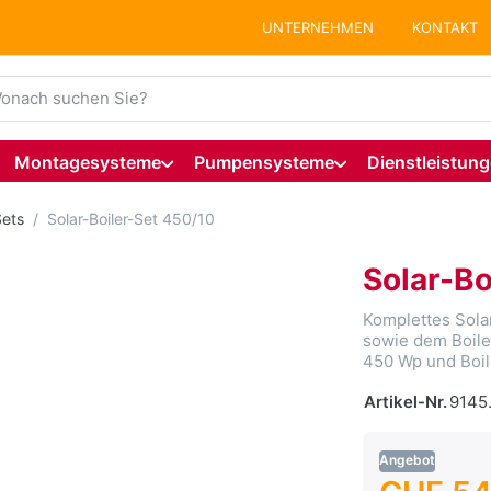
UNTERNEHMEN
KONTAKT
ie einen Suchbegriff ein. Während Sie tippen, erscheinen auto
Montagesysteme
Pumpensysteme
Dienstleistun
Sets
Solar-Boiler-Set 450/10
Solar-Bo
Komplettes Sola
sowie dem Boiler
450 Wp und Boiler
Artikel-Nr.
9145
Angebot