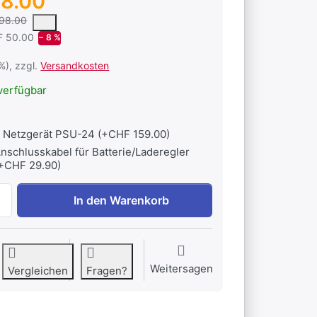
8.00
 um den mittleren Verkaufspreis, den Kunden für ein Produkt in un
98.00
F 50.00
− 8 %
1%), zzgl.
Versandkosten
verfügbar
Netzgerät PSU-24 (+CHF 159.00)
nschlusskabel für Batterie/Laderegler
+CHF 29.90)
Solar-Boiler-Set 450/10 zu CHF 548.00, Menge 1.
In den Warenkorb
Weitersagen
Vergleichen
Fragen?