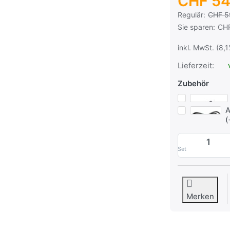
CHF 54
Es handelt sich
Regulär:
CHF 5
Sie sparen:
CH
inkl. MwSt. (8,
Lieferzeit:
Zubehör
A
(
Set
Merken