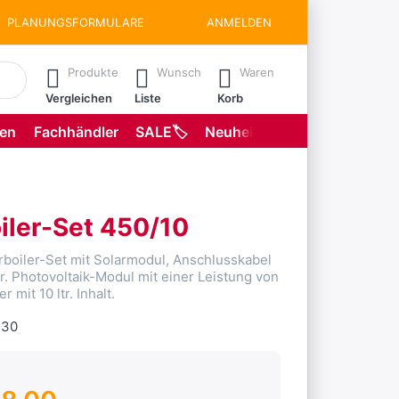
PLANUNGSFORMULARE
ANMELDEN
matisch erste Ergebnisse. Drücken Sie die Eingabetaste, um all
Produkte
Wunsch
Waren
Vergleichen
Liste
Korb
gen
Fachhändler
SALE🏷️
Neuheiten
Planungsformu
iler-Set 450/10
rboiler-Set mit Solarmodul, Anschlusskabel
. Photovoltaik-Modul mit einer Leistung von
 mit 10 ltr. Inhalt.
.30