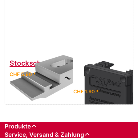
Stockschraubenaufsatz
Abschlussdeckkap
für Aluprofil,
CHF 5.90 *
schwarz
CHF 1.90 *
Produkte
Service, Versand & Zahlung