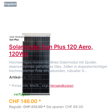
Angebot
Solarmodul Sun Plus 120 Aero,
120Wp
Hochwertiges monokristallines Solarmodul mit Spoiler,
eisenoxidarmes gehärtetes Glas, Zellen in doppelschichtiger
hochresistenter Folie eingebunden, robuster A…
Artikel-Nr.
1238.64
*
Preise inkl. MwSt., zzgl.
Versandkosten
verfügbar
CHF 146.00 *
Regulär:
CHF 212.00 *
Sie sparen:
CHF 66.00