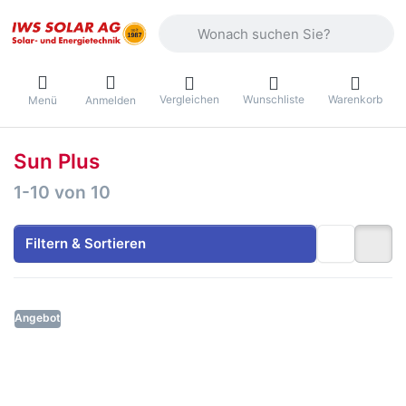
Geben Sie einen Suchbegriff ein. Währ
Vergleichen
Wunschliste
Warenkorb
Menü
Anmelden
Sun Plus
Suchergebnisse:
1-10
von
10
Filtern & Sortieren
Angebot