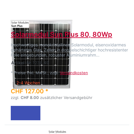
Solarmodul Sun Plus 80, 80Wp
Hochwertiges monokristallines Solarmodul, eisenoxidarmes
gehärtetes Glas, Zellen in doppelschichtiger hochresistenter
Folie eingebunden, robuster Aluminiumrahm…
Artikel-Nr.
1238.49
*
Preise inkl. MwSt., zzgl.
Versandkosten
2-4 Wochen
CHF 127.00 *
zzgl.
CHF 8.00
zusätzlicher Versandgebühr