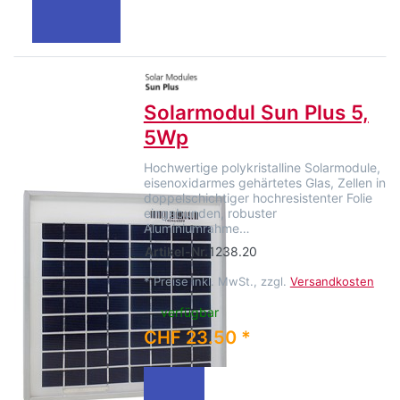
Solarmodul Sun Plus 5,
5Wp
Hochwertige polykristalline Solarmodule,
eisenoxidarmes gehärtetes Glas, Zellen in
doppelschichtiger hochresistenter Folie
eingebunden, robuster
Aluminiumrahme…
Artikel-Nr.
1238.20
*
Preise inkl. MwSt., zzgl.
Versandkosten
verfügbar
CHF 23.50 *