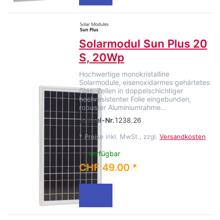
Solarmodul Sun Plus 20
S, 20Wp
Hochwertige monokristalline
Solarmodule, eisenoxidarmes gehärtetes
Glas, Zellen in doppelschichtiger
hochresistenter Folie eingebunden,
robuster Aluminiumrahme…
Artikel-Nr.
1238.26
*
Preise inkl. MwSt., zzgl.
Versandkosten
verfügbar
CHF 49.00 *