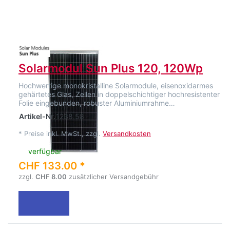
Solarmodul Sun Plus 120, 120Wp
Hochwertige monokristalline Solarmodule, eisenoxidarmes
gehärtetes Glas, Zellen in doppelschichtiger hochresistenter
Folie eingebunden, robuster Aluminiumrahme…
Artikel-Nr.
1238.58
*
Preise inkl. MwSt., zzgl.
Versandkosten
verfügbar
CHF 133.00 *
zzgl.
CHF 8.00
zusätzlicher Versandgebühr