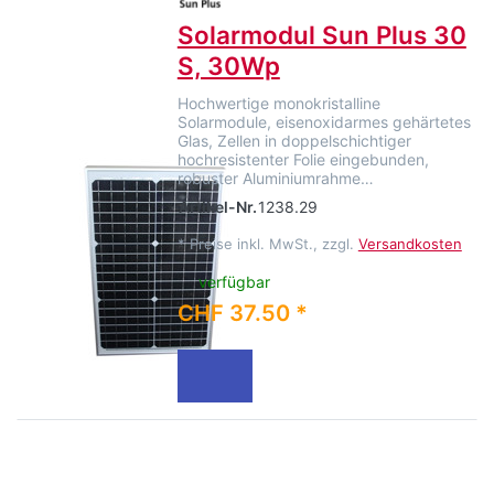
Solarmodul Sun Plus 30
S, 30Wp
Hochwertige monokristalline
Solarmodule, eisenoxidarmes gehärtetes
Glas, Zellen in doppelschichtiger
hochresistenter Folie eingebunden,
robuster Aluminiumrahme…
Artikel-Nr.
1238.29
*
Preise inkl. MwSt., zzgl.
Versandkosten
verfügbar
CHF 37.50 *