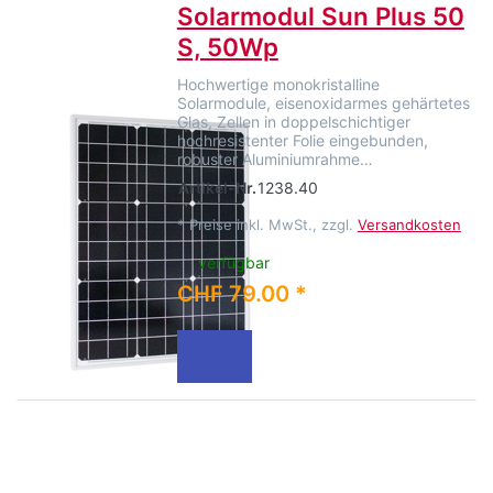
Solarmodul Sun Plus 50
S, 50Wp
Hochwertige monokristalline
Solarmodule, eisenoxidarmes gehärtetes
Glas, Zellen in doppelschichtiger
hochresistenter Folie eingebunden,
robuster Aluminiumrahme…
Artikel-Nr.
1238.40
*
Preise inkl. MwSt., zzgl.
Versandkosten
verfügbar
CHF 79.00 *