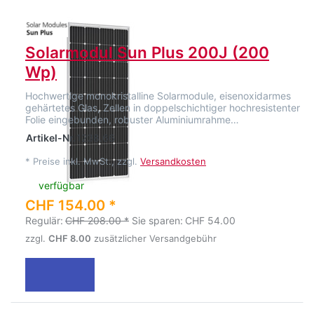
Solarmodul Sun Plus 200J (200
Wp)
Hochwertige monokristalline Solarmodule, eisenoxidarmes
gehärtetes Glas, Zellen in doppelschichtiger hochresistenter
Folie eingebunden, robuster Aluminiumrahme…
Artikel-Nr.
1238.66
*
Preise inkl. MwSt., zzgl.
Versandkosten
verfügbar
CHF 154.00 *
Regulär:
CHF 208.00 *
Sie sparen:
CHF 54.00
zzgl.
CHF 8.00
zusätzlicher Versandgebühr