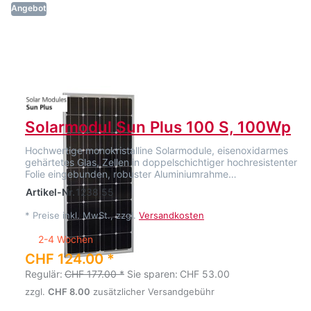
Angebot
Solarmodul Sun Plus 100 S, 100Wp
Hochwertige monokristalline Solarmodule, eisenoxidarmes
gehärtetes Glas, Zellen in doppelschichtiger hochresistenter
Folie eingebunden, robuster Aluminiumrahme…
Artikel-Nr.
1238.55
*
Preise inkl. MwSt., zzgl.
Versandkosten
2-4 Wochen
CHF 124.00 *
Regulär:
CHF 177.00 *
Sie sparen:
CHF 53.00
zzgl.
CHF 8.00
zusätzlicher Versandgebühr