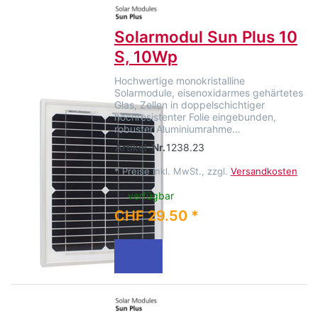
Solarmodul Sun Plus 10
S, 10Wp
Hochwertige monokristalline
Solarmodule, eisenoxidarmes gehärtetes
Glas, Zellen in doppelschichtiger
hochresistenter Folie eingebunden,
robuster Aluminiumrahme…
Artikel-Nr.
1238.23
*
Preise inkl. MwSt., zzgl.
Versandkosten
verfügbar
CHF 29.50 *