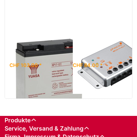
Batterie YUASA
Solarladeregler
NP 17 - 12
ECO-N-10-T
CHF 103.00 *
CHF 84.00 *
Produkte
Service, Versand & Zahlung
Firma, Impressum & Datenschutz