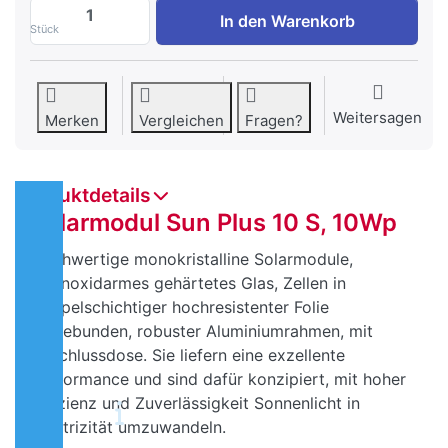
Solarmodul Sun Plus 10 S, 10Wp zu CHF 
In den Warenkorb
Stück
Weitersagen
Merken
Vergleichen
Fragen?
Produktdetails
Solarmodul Sun Plus 10 S, 10Wp
Hochwertige monokristalline Solarmodule,
eisenoxidarmes gehärtetes Glas, Zellen in
doppelschichtiger hochresistenter Folie
eingebunden, robuster Aluminiumrahmen, mit
Anschlussdose. Sie liefern eine exzellente
Performance und sind dafür konzipiert, mit hoher
Effizienz und Zuverlässigkeit Sonnenlicht in
Elektrizität umzuwandeln.