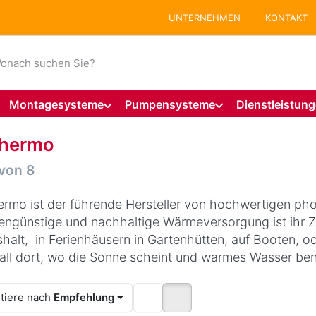
UNTERNEHMEN
KONTAKT
ie einen Suchbegriff ein. Während Sie tippen, erscheinen auto
Montagesysteme
Pumpensysteme
Dienstleistun
thermo
hergebnisse:
von
8
ermo ist der führende Hersteller von hochwertigen pho
engünstige und nachhaltige Wärmeversorgung ist ihr Zi
halt, in Ferienhäusern in Gartenhütten, auf Booten, o
all dort, wo die Sonne scheint und warmes Wasser benö
tiere nach
Empfehlung