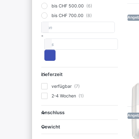
bis CHF 500.00
bis CHF 700.00
Angeb
von
Preisspanne
-
bis
Lieferzeit
Lieferzeit
verfügbar
2-4 Wochen
Anschluss
Anschluss
Angeb
Gewicht
Gewicht
Produktegarantie