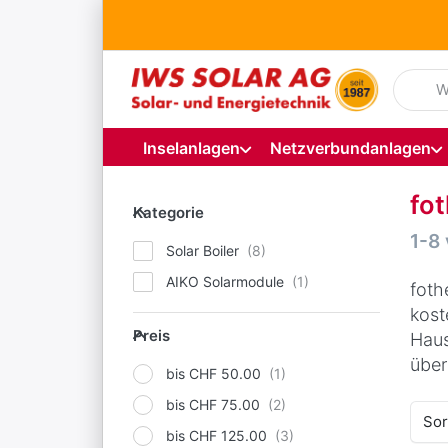
Geben S
Inselanlagen
Netzverbundanlagen
fo
Kategorie
Kategorie
Suc
1-8
Solar Boiler
AIKO Solarmodule
foth
kost
Preis
Preis
Haus
über
bis CHF 50.00
bis CHF 75.00
Sor
bis CHF 125.00