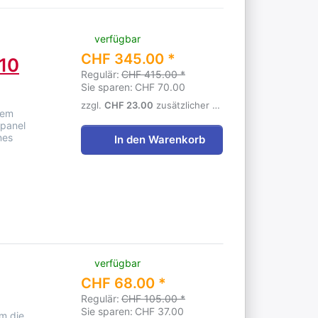
verfügbar
CHF 345.00 *
(10
Regulär:
CHF 415.00 *
Sie sparen:
CHF 70.00
zzgl.
CHF 23.00
zusätzlicher Versandgebühr
tem
rpanel
nes
In den Warenkorb
verfügbar
CHF 68.00 *
Regulär:
CHF 105.00 *
Sie sparen:
CHF 37.00
m die