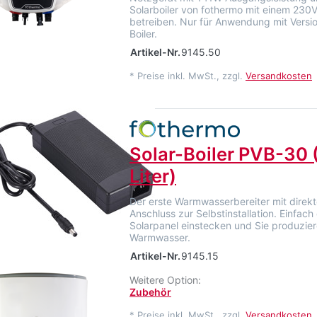
Solarboiler von fothermo mit einem 23
betreiben. Nur für Anwendung mit Versio
Boiler.
Artikel-Nr.
9145.50
*
Preise inkl. MwSt., zzgl.
Versandkosten
Solar-Boiler PVB-30 
Liter)
Der erste Warmwasserbereiter mit direk
Anschluss zur Selbstinstallation. Einfach
Solarpanel einstecken und Sie produzier
Warmwasser.
Artikel-Nr.
9145.15
Weitere Option:
Zubehör
*
Preise inkl. MwSt., zzgl.
Versandkosten