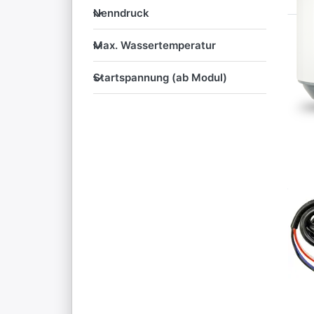
Nenndruck
Nenndruck
Max. Wassertemperatur
Max. Wassertemperatur
Startspannung (ab Modul)
Startspannung (ab Modul)