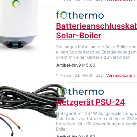
Batterieanschlusskab
Solar-Boiler
3m langes Kabel um die Solar-Boiler von
einem Solarladeregler, Energiemanagem
direkt mit einer Batterie zu verbinden.
Artikel-Nr.
9145.60
*
Preise inkl. MwSt., zzgl.
Versandkosten
Netzgerät PSU-24
Netzgerät mit 264W Ausgangsleistung 
Solarboiler von fothermo mit einem 23
betreiben. Nur für Anwendung mit Versio
Boiler.
Artikel-Nr.
9145.52