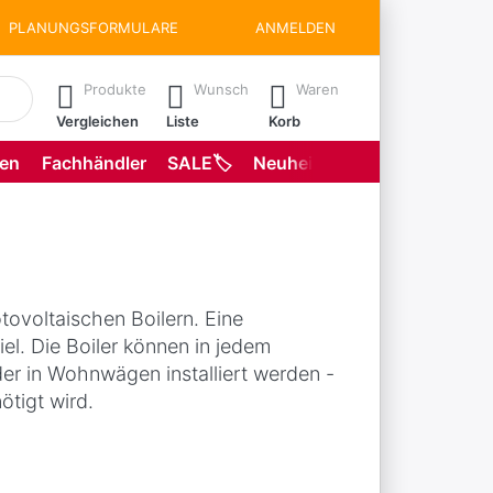
PLANUNGSFORMULARE
ANMELDEN
matisch erste Ergebnisse. Drücken Sie die Eingabetaste, um all
Produkte
Wunsch
Waren
Vergleichen
Liste
Korb
gen
Fachhändler
SALE🏷️
Neuheiten
Planungsformu
tovoltaischen Boilern. Eine
el. Die Boiler können in jedem
der in Wohnwägen installiert werden -
tigt wird.