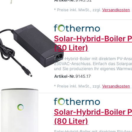
*
Preise inkl. MwSt., zzgl.
Versandkosten
Solar-Hybrid-Boiler
(30 Liter)
Solar-Hybrid-Boiler mit direktem PV-Ans
230VAC-Anschluss. Einfach das Solarpa
und Sie produzieren Ihr eigenes Warmwa
Artikel-Nr.
9145.17
*
Preise inkl. MwSt., zzgl.
Versandkosten
Solar-Hybrid-Boiler
(80 Liter)
Solar-Hybrid-Boiler mit direktem PV-Ans