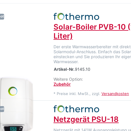
ot
Solar-Boiler PVB-10 
Liter)
Der erste Warmwasserbereiter mit direk
Solarmodul-Anschluss. Einfach das Sola
einstecken und Sie produzieren Ihr eige
Warmwasser.
Artikel-Nr.
9145.10
Weitere Option:
Zubehör
*
Preise inkl. MwSt., zzgl.
Versandkosten
ot
Netzgerät PSU-18
Netzgerät mit 141W Ausgangsleistung u