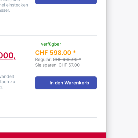
nel einstecken
sser.
verfügbar
CHF 598.00 *
000,
Regulär:
CHF 665.00 *
Sie sparen:
CHF 67.00
wandelt
nfach zu
In den Warenkorb
g.