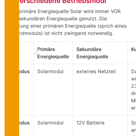
6 verschiedene Betriebsmodi
Die primäre Energiequelle Solar wird immer VOR
der sekundären Energiequelle genutzt. Die
Nutzung einer primären Energiequelle (sprich eines
Solardmoduls) ist nicht zwingend notwendig.
Primäre
Sekundäre
K
Energiequelle
Energiequelle
Modus
Solarmodul
externes Netzteil
D
1
wi
2
di
M
e
Modus
Solarmodul
12V Batterie
S
2
an