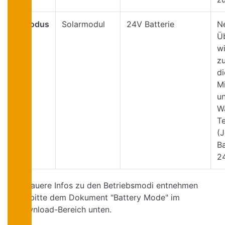
Modus
Solarmodul
24V Batterie
N
6
Ü
w
zu
di
M
un
Wa
Te
(
B
24
Genauere Infos zu den Betriebsmodi entnehmen
Sie bitte dem Dokument "Battery Mode" im
Download-Bereich unten.