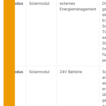
Modus
Solarmodul
externes
Di
4
Energiemanagement
g
ei
E
So
Ti
ex
St
fr
f
j
Modus
Solarmodul
24V Batterie
S
5
an
e
er
ü
g
zu