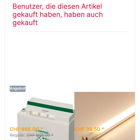
Benutzer, die diesen Artikel
gekauft haben, haben auch
gekauft
Angebot
Hoppecke Sun
LED Lichtleiste
Power OPzV VR
12V, 25cm,
L bloc 370-6
warmweiss
CHF 898.00 *
CHF 39.50 *
Regulär:
CHF 998.00 *