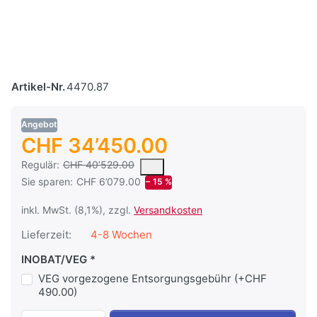
Artikel-Nr.
4470.87
Angebot
CHF 34’450.00
Es handelt sich um den mittleren Verkaufspreis, den Kunden fü
Regulär:
CHF 40’529.00
Sie sparen:
CHF 6’079.00
− 15 %
inkl. MwSt. (8,1%), zzgl.
Versandkosten
Lieferzeit:
4-8 Wochen
INOBAT/VEG
VEG vorgezogene Entsorgungsgebühr (+CHF
490.00)
Energieschrank nx3 Rack 26.5kWh mit By