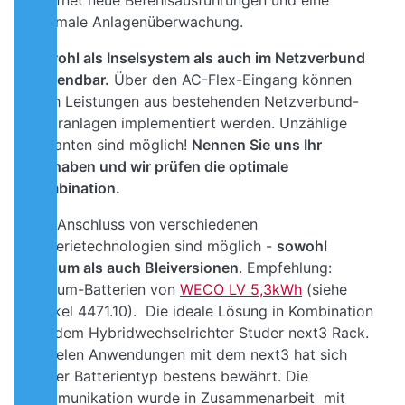
eröffnet neue Befehlsausführungen und eine
optimale Anlagenüberwachung.
Sowohl als Inselsystem als auch im Netzverbund
anwendbar.
Über den AC-Flex-Eingang können
auch Leistungen aus bestehenden Netzverbund-
Solaranlagen implementiert werden. Unzählige
Varianten sind möglich!
Nennen Sie uns Ihr
Vorhaben und wir prüfen die optimale
Kombination.
Der Anschluss von verschiedenen
Batterietechnologien sind möglich -
sowohl
Lithium als auch Bleiversionen
. Empfehlung:
Lithium-Batterien von
WECO LV 5,3kWh
(siehe
Artikel 4471.10). Die ideale Lösung in Kombination
mit dem Hybridwechselrichter Studer next3 Rack.
In vielen Anwendungen mit dem next3 hat sich
dieser Batterientyp bestens bewährt. Die
Kommunikation wurde in Zusammenarbeit mit