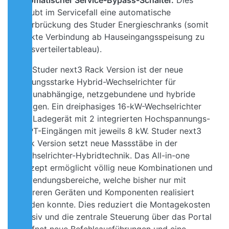
automatischer Service-Bypass-Schalter.
Dies
erlaubt im Servicefall eine automatische
Überbrückung des Studer Energieschranks (somit
direkte Verbindung ab Hauseingangsspeisung zu
Hausverteilertableau).
Der Studer next3 Rack Version ist der neue
leistungsstarke Hybrid-Wechselrichter für
netzunabhängige, netzgebundene und hybride
Anlagen. Ein dreiphasiges 16-kW-Wechselrichter
und Ladegerät mit 2 integrierten Hochspannungs-
MPPT-Eingängen mit jeweils 8 kW. Studer next3
Rack Version setzt neue Massstäbe in der
Wechselrichter-Hybridtechnik. Das All-in-one
Konzept ermöglicht völlig neue Kombinationen und
Anwendungsbereiche, welche bisher nur mit
mehreren Geräten und Komponenten realisiert
werden konnte. Dies reduziert die Montagekosten
massiv und die zentrale Steuerung über das Portal