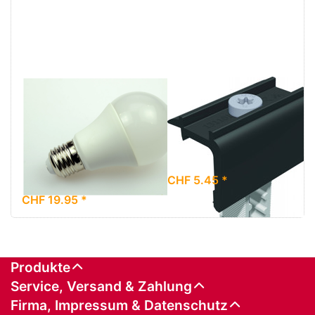
LED Lampe
Schletter
Green Plus 8W,
Endklemme
E27, 12+24
Rapid16 30-
VDC, 700
40mm, schwarz
Lumen
CHF 5.45 *
CHF 19.95 *
Produkte
Service, Versand & Zahlung
Firma, Impressum & Datenschutz