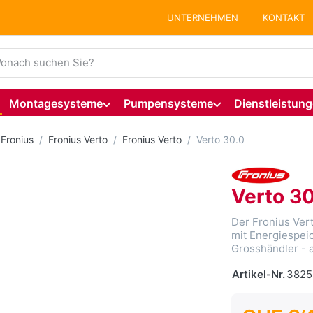
UNTERNEHMEN
KONTAKT
ie einen Suchbegriff ein. Während Sie tippen, erscheinen auto
Montagesysteme
Pumpensysteme
Dienstleistun
Fronius
Fronius Verto
Fronius Verto
Verto 30.0
Verto 30
Der Fronius Vert
mit Energiespeic
Grosshändler - a
Artikel-Nr.
3825