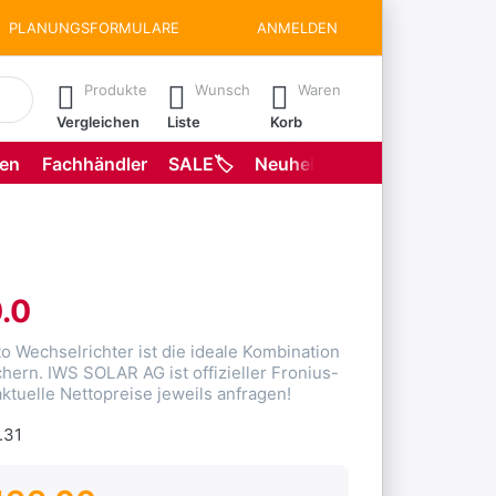
PLANUNGSFORMULARE
ANMELDEN
matisch erste Ergebnisse. Drücken Sie die Eingabetaste, um all
Produkte
Wunsch
Waren
Vergleichen
Liste
Korb
gen
Fachhändler
SALE🏷️
Neuheiten
Planungsformu
.0
o Wechselrichter ist die ideale Kombination
hern. IWS SOLAR AG ist offizieller Fronius-
ktuelle Nettopreise jeweils anfragen!
.31