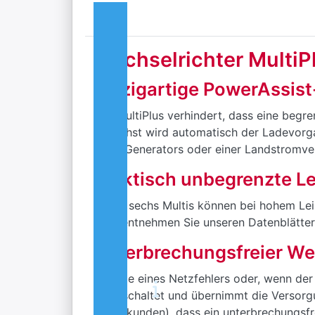
Wechselrichter MultiPl
Einzigartige PowerAssist
Der MultiPlus verhindert, dass eine begr
Zunächst wird automatisch der Ladevorgan
eines Generators oder einer Landstromver
Praktisch unbegrenzte Le
Bis zu sechs Multis können bei hohem Lei
Bitte entnehmen Sie unseren Datenblätter
Unterbrechungsfreier We
Im Falle eines Netzfehlers oder, wenn de
eingeschaltet und übernimmt die Versorg
Millisekunden), dass ein unterbrechungsf