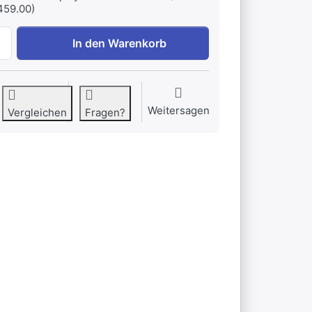
459.00)
Wechselrichter MultiPlus 12/500/20 (inkl. Ladegerät) zu CH
In den Warenkorb
Weitersagen
Vergleichen
Fragen?