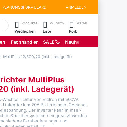
PLANUNGSFORMULARE
ANMELDEN
matisch erste Ergebnisse. Drücken Sie die Eingabetaste, um all
Produkte
Wunsch
Waren
Vergleichen
Liste
Korb
gen
Fachhändler
SALE🏷️
Neuheiten
Planungsformu
r MultiPlus 12/500/20 (inkl. Ladegerät)
ichter MultiPlus
0 (inkl. Ladegerät)
-Wechselrichter von Victron mit 500VA
nd integriertem 20A Batterielader. Geeignet
riespannung. Der Inverter kann in Insel-,
ch in Speichersystemen eingesetzt werden.
erschiedene Fernbedienungen und
lichkeiten erhältlich.