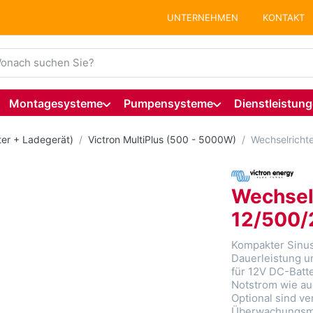
UNTERNEHMEN
KONTAKT
ie einen Suchbegriff ein. Während Sie tippen, erscheinen auto
Montagesysteme
Pumpensysteme
Dienstleistun
ter + Ladegerät)
Victron MultiPlus (500 - 5000W)
Wechselrichte
Wechselr
12/500/2
Kompakter Sinus
Dauerleistung u
für 12V DC-Batte
Notstrom wie au
Optional sind v
Überwachungsmög