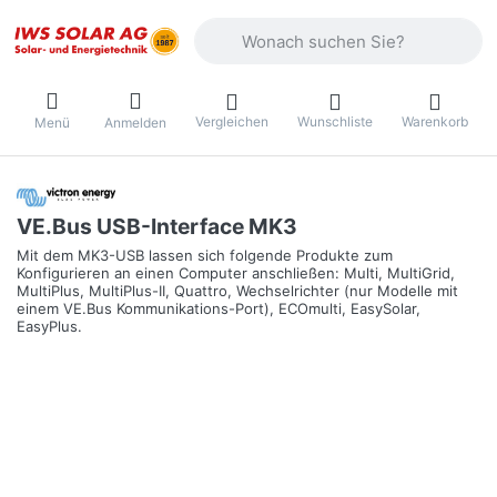
Geben Sie einen Suchbegriff ein. Währ
Vergleichen
Wunschliste
Warenkorb
Menü
Anmelden
VE.Bus USB-Interface MK3
Mit dem MK3-USB lassen sich folgende Produkte zum
Konfigurieren an einen Computer anschließen: Multi, MultiGrid,
MultiPlus, MultiPlus-II, Quattro, Wechselrichter (nur Modelle mit
einem VE.Bus Kommunikations-Port), ECOmulti, EasySolar,
EasyPlus.