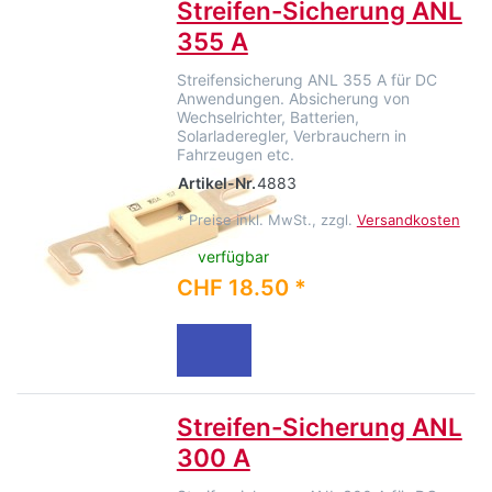
Streifen-Sicherung ANL
355 A
Streifensicherung ANL 355 A für DC
Anwendungen. Absicherung von
Wechselrichter, Batterien,
Solarladeregler, Verbrauchern in
Fahrzeugen etc.
Artikel-Nr.
4883
*
Preise inkl. MwSt., zzgl.
Versandkosten
verfügbar
CHF 18.50 *
Streifen-Sicherung ANL
300 A