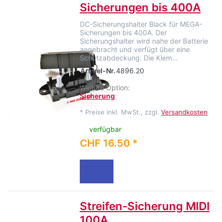
Sicherungen bis 400A
DC-Sicherungshalter Black für MEGA-
Sicherungen bis 400A. Der
Sicherungshalter wird nahe der Batterie
angebracht und verfügt über eine
Schutzabdeckung. Die Klem…
Artikel-Nr.
4896.20
Weitere Option:
Sicherung
*
Preise inkl. MwSt., zzgl.
Versandkosten
verfügbar
CHF 16.50 *
Streifen-Sicherung MIDI
100A