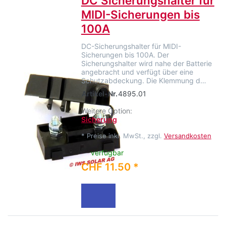
DC Sicherungshalter für
MIDI-Sicherungen bis
100A
DC-Sicherungshalter für MIDI-
Sicherungen bis 100A. Der
Sicherungshalter wird nahe der Batterie
angebracht und verfügt über eine
Schutzabdeckung. Die Klemmung d…
Artikel-Nr.
4895.01
Weitere Option:
Sicherung
*
Preise inkl. MwSt., zzgl.
Versandkosten
verfügbar
CHF 11.50 *