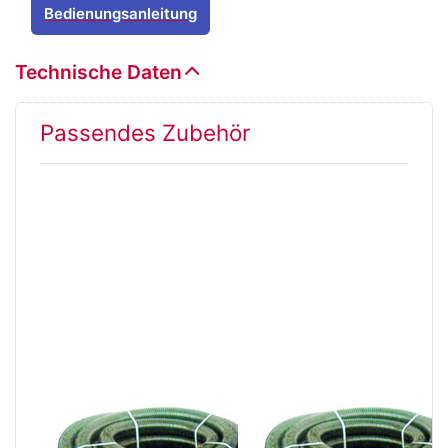
Bedienungsanleitung
Technische Daten
Passendes Zubehör
Drücken Sie
Drücken Sie
ENTER für
ENTER für
mehr
mehr
Optionen zu
Optionen zu
Spiralschlauch
Spiralschlauch
G 1½" grün,
G 1¼" grün,
verstärkt
verstärkt
Spiralschlauch
Spiralschlauch
G 1½" grün,
G 1¼" grün,
verstärkt
verstärkt