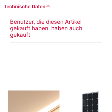
Technische Daten
Benutzer, die diesen Artikel
gekauft haben, haben auch
gekauft
LED Lichtleiste
Solarmodul Sun
12V, 25cm,
Peak SPR
warmweiss
110/35-Small