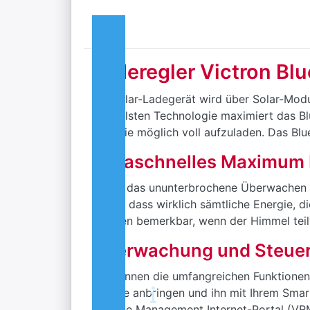
Laderegler Victron B
Ein Solar-Ladegerät wird über Solar-Modu
schnellsten Technologie maximiert das Blu
Zeit wie möglich voll aufzuladen. Das Blu
Ultraschnelles Maximum 
Durch das ununterbrochene Überwachen d
sicher, dass wirklich sämtliche Energie,
meisten bemerkbar, wenn der Himmel teilwe
Überwachung und Steuer
Sie können die umfangreichen Funktionen
Dongle anbringen und ihn mit Ihrem Sma
Remote Management Internet-Portal (VRM)