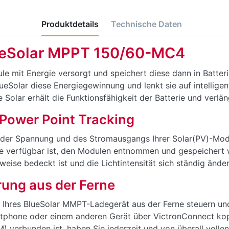
Produktdetails
Technische Daten
lueSolar MPPT 150/60-MC4
le mit Energie versorgt und speichert diese dann in Batte
eSolar diese Energiegewinnung und lenkt sie auf intelligen
e Solar erhält die Funktionsfähigkeit der Batterie und verlä
Power Point Tracking
er Spannung und des Stromausgangs Ihrer Solar(PV)-Modul
 die verfügbar ist, den Modulen entnommen und gespeichert 
ise bedeckt ist und die Lichtintensität sich ständig änder
ung aus der Ferne
 Ihres BlueSolar MMPT-Ladegerät aus der Ferne steuern un
rtphone oder einem anderen Gerät über VictronConnect kop
 verbunden ist, haben Sie jederzeit und von überall volle