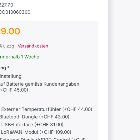
627.70
CC010060300
9.00
1%), zzgl.
Versandkosten
nnerhalb 1 Woche
ung
instellung
auf Batterie gemäss Kundenangaben
(+CHF 45.00)
Externer Temperaturfühler (+CHF 44.00)
Bluetooth Dongle (+CHF 43.00)
USB-Interface (+CHF 31.00)
LoRaWAN-Modul (+CHF 109.00)
Externes Display MPPT-Control (+CHF