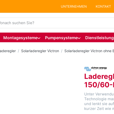
UNTERNEHMEN
KONTAKT
ie einen Suchbegriff ein. Während Sie tippen, erscheinen auto
Montagesysteme
Pumpensysteme
Dienstleistun
aderegler
Solarladeregler Victron
Solarladeregler Victron ohne 
Ladereg
150/60
Unter Verwendun
Technologie max
und lenkt sie auf
kurzer Zeit wie 