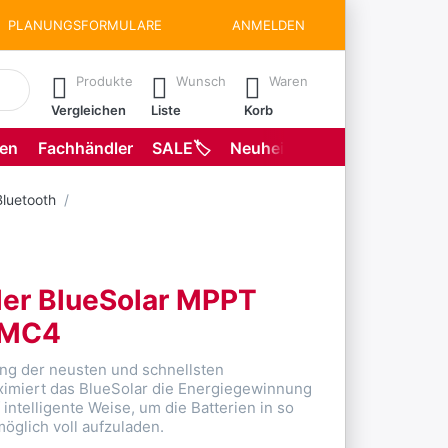
PLANUNGSFORMULARE
ANMELDEN
matisch erste Ergebnisse. Drücken Sie die Eingabetaste, um all
Produkte
Wunsch
Waren
Vergleichen
Liste
Korb
gen
Fachhändler
SALE🏷️
Neuheiten
Planungsformu
Bluetooth
ler BlueSolar MPPT
-MC4
g der neusten und schnellsten
imiert das BlueSolar die Energiegewinnung
 intelligente Weise, um die Batterien in so
möglich voll aufzuladen.