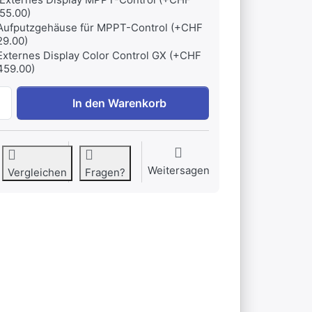
55.00)
Aufputzgehäuse für MPPT-Control (+CHF
29.00)
Externes Display Color Control GX (+CHF
459.00)
Laderegler BlueSolar MPPT 150/60-MC4 zu CHF 339.00, Me
In den Warenkorb
Weitersagen
Vergleichen
Fragen?