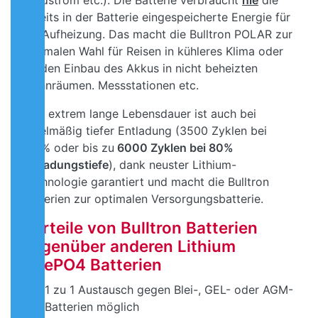
Landstrom etc.). Die Batterie verbraucht
nie
die
bereits in der Batterie eingespeicherte Energie für
die Aufheizung.
Das macht die Bulltron POLAR zur
optimalen Wahl für Reisen in kühleres Klima oder
für den Einbau des Akkus in nicht beheizten
Wohnräumen. Messstationen etc.
Eine extrem lange Lebensdauer ist auch bei
regelmäßig tiefer Entladung (3500 Zyklen bei
100% oder bis zu
6000 Zyklen bei 80%
Entladungstiefe
), dank neuster Lithium-
Technologie garantiert und macht die Bulltron
Batterien zur optimalen Versorgungsbatterie.
Vorteile von Bulltron Batterien
gegenüber anderen Lithium
LiFePO4 Batterien
1 zu 1 Austausch gegen Blei-, GEL- oder AGM-
Batterien möglich