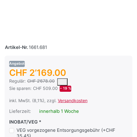
Artikel-Nr.
1661.681
Angebot
CHF 2’169.00
Es handelt sich um den mittleren Verkaufspreis, den Kunden fü
Regulär:
CHF 2’678.00
Sie sparen:
CHF 509.00
− 19 %
inkl. MwSt. (8,1%), zzgl.
Versandkosten
Lieferzeit:
innerhalb 1 Woche
INOBAT/VEG
VEG vorgezogene Entsorgungsgebühr (+CHF
35.45)