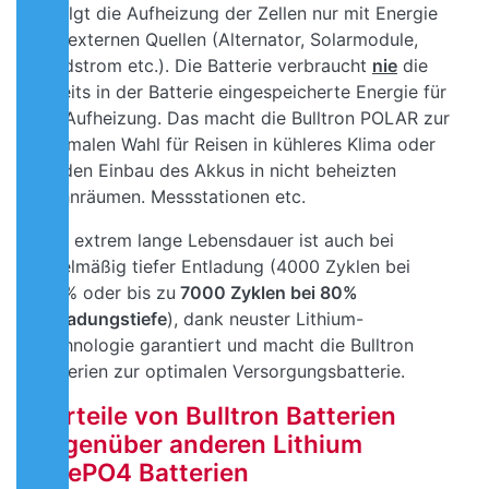
erfolgt die Aufheizung der Zellen nur mit Energie
aus externen Quellen (Alternator, Solarmodule,
Landstrom etc.). Die Batterie verbraucht
nie
die
bereits in der Batterie eingespeicherte Energie für
die Aufheizung.
Das macht die Bulltron POLAR zur
optimalen Wahl für Reisen in kühleres Klima oder
für den Einbau des Akkus in nicht beheizten
Wohnräumen. Messstationen etc.
Eine extrem lange Lebensdauer ist auch bei
regelmäßig tiefer Entladung (4000 Zyklen bei
100% oder bis zu
7000 Zyklen bei 80%
Entladungstiefe
), dank neuster Lithium-
Technologie garantiert und macht die Bulltron
Batterien zur optimalen Versorgungsbatterie.
Vorteile von Bulltron Batterien
gegenüber anderen Lithium
LiFePO4 Batterien