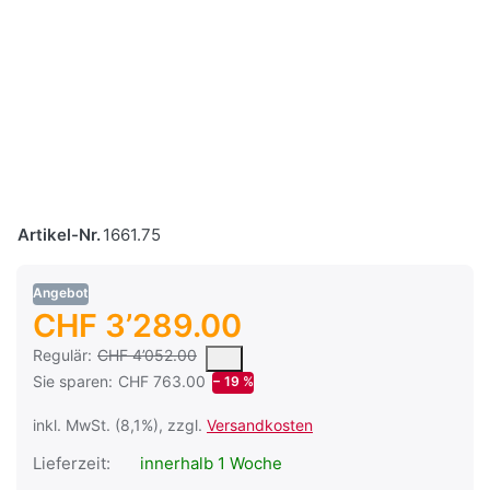
Artikel-Nr.
1661.75
Angebot
CHF 3’289.00
Es handelt sich um den mittleren Verkaufspreis, den Kunden fü
Regulär:
CHF 4’052.00
Sie sparen:
CHF 763.00
− 19 %
inkl. MwSt. (8,1%), zzgl.
Versandkosten
Lieferzeit:
innerhalb 1 Woche