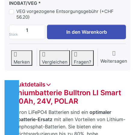
INOBAT/VEG
VEG vorgezogene Entsorgungsgebühr (+CHF
56.20)
Bulltron Batterie LI Smart 230/24V POLA
In den Warenkorb
Stück
Weitersagen
Merken
Vergleichen
Fragen?
Produktdetails
Lithiumbatterie Bulltron LI Smart
230Ah, 24V, POLAR
Bulltron LiFePO4 Batterien sind ein
optimaler
Bleibatterie-Ersatz
mit allen Vorteilen von Lithium-
Eisenphosphat-Batterien. Sie bieten eine
Gewichtsreduzierung bis zu 80%, hohe