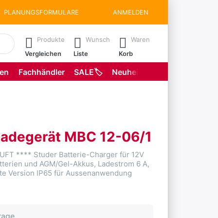
PLANUNGSFORMULARE
ANMELDEN
matisch erste Ergebnisse. Drücken Sie die Eingabetaste, um all
Produkte
Wunsch
Waren
Vergleichen
Liste
Korb
gen
Fachhändler
SALE🏷️
Neuheiten
Planungsformu
eladegerät MBC 12-06/1
FT **** Studer Batterie-Charger für 12V
tterien und AGM/Gel-Akkus, Ladestrom 6 A,
te Version IP65 für Aussenanwendung
4
rage