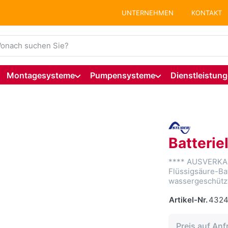
UNTERNEHMEN
KONTAKT
ie einen Suchbegriff ein. Während Sie tippen, erscheinen auto
Montagesysteme
Pumpensysteme
Dienstleistun
Batteri
**** AUSVERKAU
Flüssigsäure-Ba
wassergeschütz
Artikel-Nr.
432
Preis auf Anf