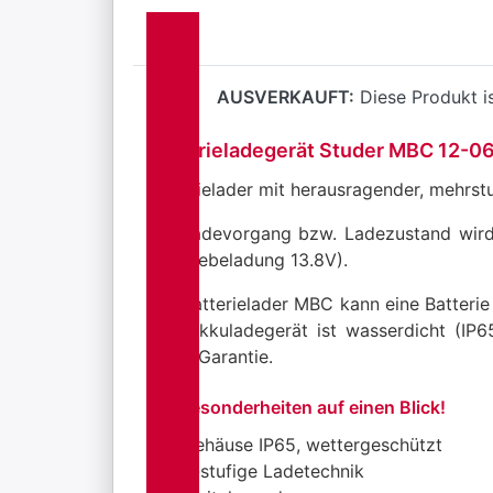
AUSVERKAUFT:
Diese Produkt is
Batterieladegerät Studer MBC 12-0
Batterielader mit herausragender, mehrst
Die Ladevorgang bzw. Ladezustand wird
(Schwebeladung 13.8V).
Der Batterielader MBC kann eine Batterie
Das Akkuladegerät ist wasserdicht (IP65
Jahre Garantie.
Die Besonderheiten auf einen Blick!
Gehäuse IP65, wettergeschützt
3-stufige Ladetechnik