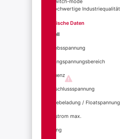
Switch-mode
hochwertige Industriequalität
Technische Daten
Modell
Betriebsspannung
Eingangspannungsbereich
Frequenz
Ladeschlussspannung
Schwebeladung / Floatspannung
Ladestrom max.
Kühlung