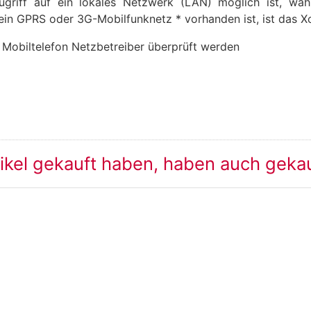
griff auf ein lokales Netzwerk (LAN) möglich ist, wä
 ein GPRS oder 3G-Mobilfunknetz * vorhanden ist, ist das 
m Mobiltelefon Netzbetreiber überprüft werden
tikel gekauft haben, haben auch geka