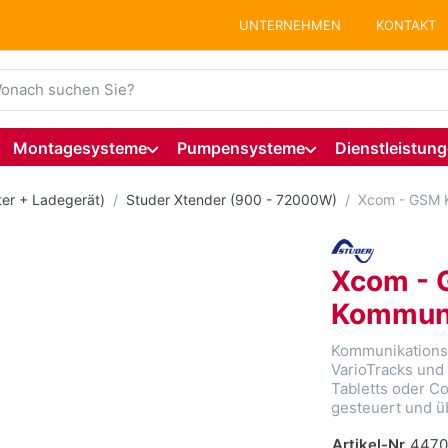
UNTERNEHMEN
KONTAKT
ie einen Suchbegriff ein. Während Sie tippen, erscheinen auto
Montagesysteme
Pumpensysteme
Dienstleistun
ter + Ladegerät)
Studer Xtender (900 - 72000W)
Xcom - GSM 
Xcom -
Kommuni
Kommunikationss
VarioTracks und
Tabletts oder Co
gesteuert und 
Artikel-Nr.
4470