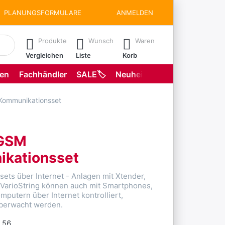
PLANUNGSFORMULARE
ANMELDEN
matisch erste Ergebnisse. Drücken Sie die Eingabetaste, um all
Produkte
Wunsch
Waren
Vergleichen
Liste
Korb
gen
Fachhändler
SALE🏷️
Neuheiten
Planungsformu
Kommunikationsset
 GSM
kationsset
ets über Internet - Anlagen mit Xtender,
 VarioString können auch mit Smartphones,
mputern über Internet kontrolliert,
überwacht werden.
.56