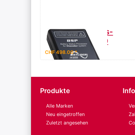
Batteriezustands-
Monitor BSP 500
CHF 498.00 *
Produkte
Inf
Alle Marken
Ve
Neu eingetroffen
Za
Zuletzt angesehen
Co