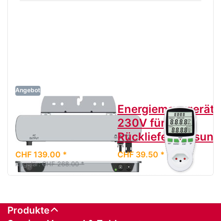
Angebot
Modulwechselrichter
Energiemessgerät
AEconversion
230V für
INV315-50 RF
Rückliefermessung
CHF 139.00 *
CHF 39.50 *
Regulär:
CHF 268.00 *
Produkte