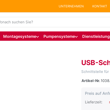
UNTERNEHMEN
KONTAKT
ie einen Suchbegriff ein. Während Sie tippen, erscheinen auto
Montagesysteme
Pumpensysteme
Dienstleistun
USB-Sch
Schnittstelle f
Artikel-Nr.
1038.
Preis auf Anf
Lieferzeit:
n