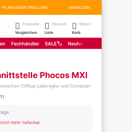
PLANUNGSFORMULARE
ANMELDEN
matisch erste Ergebnisse. Drücken Sie die Eingabetaste, um all
Produkte
Wunsch
Waren
Vergleichen
Liste
Korb
gen
Fachhändler
SALE🏷️
Neuheiten
Planungsformu
nittstelle Phocos MXI
ür zwischen CXNup Laderegler und Computer.
11
rage
icht mehr lieferbar