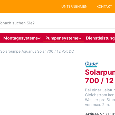
UNTERNEHMEN
KONTAKT
ie einen Suchbegriff ein. Während Sie tippen, erscheinen auto
Montagesysteme
Pumpensysteme
Dienstleistun
Solarpumpe Aquarius Solar 700 / 12 Volt DC
Solarpu
700 / 12
Bei einer Leist
Gleichstrom kan
Wasser pro Stun
von max. 2 m.
Artikel-Nr.
71.18