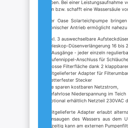
betrieben. Bei einer Leistungsaufnahme 
fördern bzw. schafft eine Wassersäule vo
Mit der Oase Solarteichpumpe bringen 
elektronischer Antrieb ermöglicht nahezu w
inkl. 3 auswechselbare Aufsteckdüse
Teleskop-Düsenverlängerung 16 bis
2 Ausgänge - jeder einzeln regulierbar
Stufennippel-Anschluss für Schläuc
grosse Filterfläche dank 2 klappbaren
mitgelieferter Adapter für Filterumba
wetterfester Stecker
Sie sparen kostbaren Netzstrom,
gefahrlose Niederspannung im Teich
Optional erhältlich Netzteil 230VAC
Der mitgelieferte Adapter erlaubt alter
das Ansaugen des Wassers aus dem Ufer
Gleichzeitig kann am externen Pumpenfilt