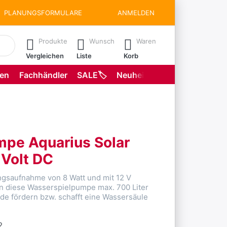
PLANUNGSFORMULARE
ANMELDEN
matisch erste Ergebnisse. Drücken Sie die Eingabetaste, um all
Produkte
Wunsch
Waren
Vergleichen
Liste
Korb
gen
Fachhändler
SALE🏷️
Neuheiten
Planungsformu
mpe Aquarius Solar
 Volt DC
ungsaufnahme von 8 Watt und mit 12 V
n diese Wasserspielpumpe max. 700 Liter
de fördern bzw. schafft eine Wassersäule
2