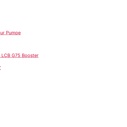
zur Pumpe
u LCB G75 Booster
: