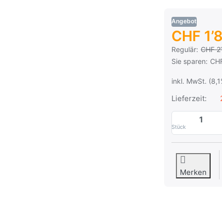
Angebot
CHF 1’
Es handelt sich
Regulär:
CHF 2
Sie sparen:
CHF
inkl. MwSt. (8,
Lieferzeit:
Stück
Merken