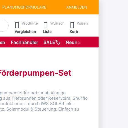
PLANUNGSFORMULARE
ANMELDEN
matisch erste Ergebnisse. Drücken Sie die Eingabetaste, um all
Produkte
Wunsch
Waren
Vergleichen
Liste
Korb
gen
Fachhändler
SALE🏷️
Neuheiten
Planungsformu
 Förderpumpen-Set
arpumpenset für netzunabhängige
 aus Tiefbrunnen oder Reservoirs. Shurflo
nfektioniert durch IWS SOLAR inkl.
tz, Solarmodul & Steuerung. Einfach zu