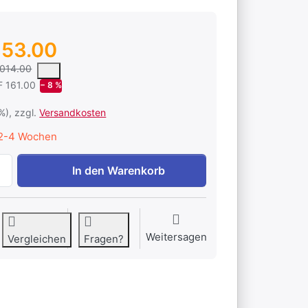
853.00
 um den mittleren Verkaufspreis, den Kunden für ein Produkt in un
’014.00
 161.00
− 8 %
1%), zzgl.
Versandkosten
2-4 Wochen
Shurflo Förderpumpen-Set TBP10 zu CHF 1’853.00, Menge 
In den Warenkorb
Weitersagen
Vergleichen
Fragen?