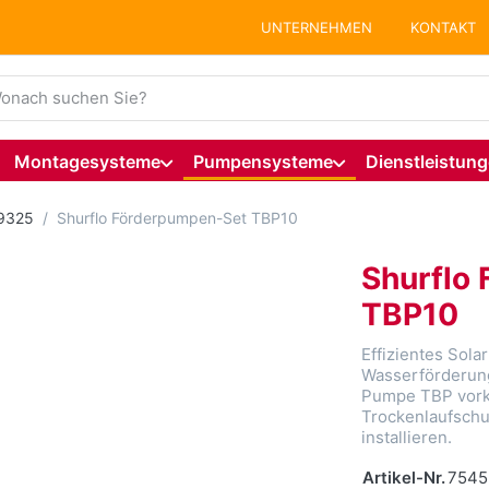
UNTERNEHMEN
KONTAKT
ie einen Suchbegriff ein. Während Sie tippen, erscheinen auto
Montagesysteme
Pumpensysteme
Dienstleistun
 9325
Shurflo Förderpumpen-Set TBP10
Shurflo
TBP10
Effizientes Sol
Wasserförderung
Pumpe TBP vorko
Trockenlaufschu
installieren.
Artikel-Nr.
7545