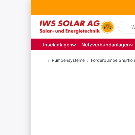
Geben S
Inselanlagen
Netzverbundanlagen
Startseite
Pumpensysteme
Förderpumpe Shurflo