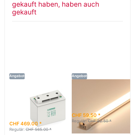
gekauft haben, haben auch
gekauft
Angebot
Angebot
Solarbatterie
LED Lichtleiste
Hoppecke Sun
12V, 60cm,
Power VR M
warmweiss
250-6
CHF 59.50 *
Regulär:
CHF 62.50 *
CHF 469.00 *
Regulär:
CHF 565.00 *