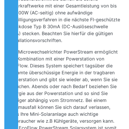
Solarkraftwerke mit einer Gesamtleistung von bis
zu 600W (AC-seitig) ohne aufwändige
Bewilligungsverfahren in die nächste FI-geschützte
Steckdose Typ B 30mA (DC-Auslöseschwelle
6mA) stecken. Beachten Sie hierfür die gültigen
Installationsvorschriften.
Der Microwechselrichter PowerStream ermöglicht
die Kombination mit einer Powerstation von
EcoFlow. Dieses System speichert tagsüber die
gesamte überschüssige Energie in der tragbaren
Powerstation und gibt sie wieder ab, wenn Sie sie
brauchen. Abends oder nach Bedarf beziehen Sie
Energie aus der Powerstation und so sind Sie
weniger abhängig vom Stromnetz. Bei einem
Stromausfall können Sie sich darauf verlassen,
dass Ihre Mini-Solaranlage auch wichtige
Verbraucher wie z.B Kühlgeräte, versorgen kann.
Das EcoFlow PowerStream Solarsystem ist somit