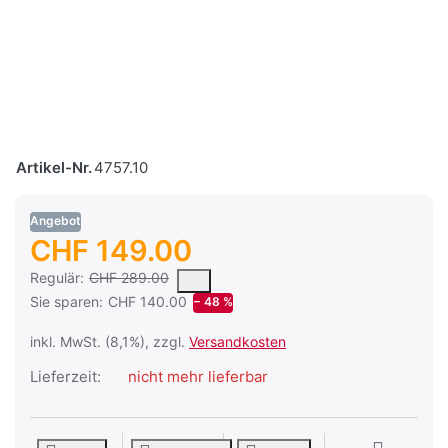
Artikel-Nr.
4757.10
Angebot
CHF 149.00
Es handelt sich um den mittleren Verkaufspreis, den Kunden fü
Regulär:
CHF 289.00
Sie sparen:
CHF 140.00
− 48 %
inkl. MwSt. (8,1%), zzgl.
Versandkosten
Lieferzeit:
nicht mehr lieferbar