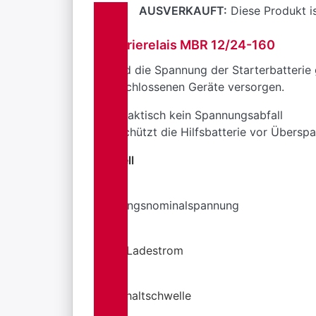
AUSVERKAUFT:
Diese Produkt is
Batterierelais MBR 12/24-160
Sobald die Spannung der Starterbatterie 
angeschlossenen Geräte versorgen.
Praktisch kein Spannungsabfall
Schützt die Hilfsbatterie vor Übers
Modell
Eingangsnominalspannung
Max. Ladestrom
Einschaltschwelle