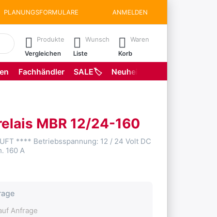
PLANUNGSFORMULARE
ANMELDEN
matisch erste Ergebnisse. Drücken Sie die Eingabetaste, um all
Produkte
Wunsch
Waren
Vergleichen
Liste
Korb
gen
Fachhändler
SALE🏷️
Neuheiten
Planungsformu
relais MBR 12/24-160
FT **** Betriebsspannung: 12 / 24 Volt DC
m. 160 A
rage
uf Anfrage