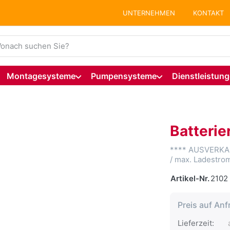
UNTERNEHMEN
KONTAKT
ie einen Suchbegriff ein. Während Sie tippen, erscheinen auto
Montagesysteme
Pumpensysteme
Dienstleistun
Batterie
**** AUSVERKAU
/ max. Ladestro
Artikel-Nr.
2102
Preis auf Anf
Lieferzeit:
a