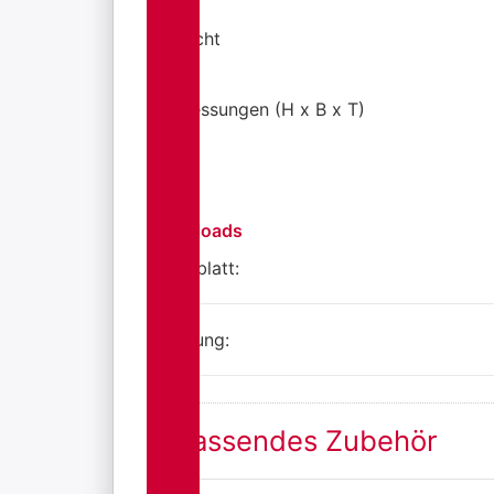
Gewicht
Abmessungen (H x B x T)
Downloads
Datenblatt:
Anleitung:
Passendes Zubehör