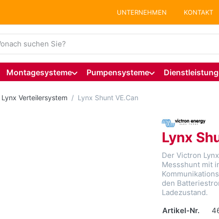
UNTERNEHMEN
KONTAKT
ie einen Suchbegriff ein. Während Sie tippen, erscheinen auto
Montagesysteme
Pumpensysteme
Dienstleistun
 Lynx Verteilersystem
Lynx Shunt VE.Can
Lynx Sh
Der Victron Lynx
Messshunt mit i
Kommunikationssc
den Batteriestr
Ladezustand.
Artikel-Nr.
4