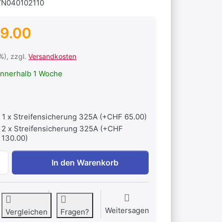
YN040102110
9.00
1%), zzgl.
Versandkosten
nnerhalb 1 Woche
1 x Streifensicherung 325A (+CHF 65.00)
2 x Streifensicherung 325A (+CHF
130.00)
Lynx Shunt VE.Can zu CHF 379.00, Menge 1.
In den Warenkorb
Weitersagen
Vergleichen
Fragen?