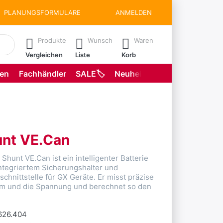
PLANUNGSFORMULARE
ANMELDEN
matisch erste Ergebnisse. Drücken Sie die Eingabetaste, um all
Produkte
Wunsch
Waren
Vergleichen
Liste
Korb
gen
Fachhändler
SALE🏷️
Neuheiten
Planungsformu
unt VE.Can
 Shunt VE.Can ist ein intelligenter Batterie
ntegriertem Sicherungshalter und
hnittstelle für GX Geräte. Er misst präzise
om und die Spannung und berechnet so den
626.404