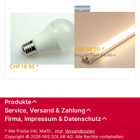
Angebot
LED Lampe
LED Lichtleiste
Green Plus 8W,
12V, 60cm,
E27, 12+24
warmweiss
VDC, 700
CHF 59.50 *
Lumen
Regulär:
CHF 62.50 *
CHF 19.95 *
Produkte
Service, Versand & Zahlung
Firma, Impressum & Datenschutz
* Alle Preise inkl. MwSt., zzgl.
Versandkosten
Copyright © 2026 IWS SOLAR AG. Alle Rechte vorbehalten.