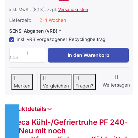
inkl. MwSt. (8,1%), zzgl.
Versandkosten
Lieferzeit:
2-4 Wochen
SENS-Abgaben (vRB)
inkl. vRB vorgezogener Recyclingbeitrag
Kühl-/Gefriertruhe Steca PF 240-H zu CH
In den Warenkorb
Stück
Weitersagen
Merken
Vergleichen
Fragen?
Produktdetails
Steca Kühl-/Gefriertruhe PF 240-
H, Neu mit noch