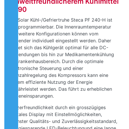
umweltfreundlicherem Kühlmittel
R290
Die Solar Kühl-/Gefriertruhe Steca PF 240-H ist
voll programmierbar. Die Innenraumtemperatur
und weitere Konfigurationen können vom
Anwender individuell eingestellt werden. Daher
eignet sich das Kühlgerät optimal für alle DC-
Anwendungen bis hin zur Medikamentenkühlung
im Krankenhausbereich. Durch die optimale
elektronische Steuerung und einer
Drehzahlregelung des Kompressors kann eine
extrem effiziente Nutzung der Energie
gewährleistet werden. Das führt zu erheblichen
Kosteneinsparungen.
Nutzerfreundlichkeit durch ein grosszügiges
digitales ­Display mit Einstellmöglichkeiten,
höchster Qualitäts- und Zuverlässigkeitsstandard,
energiesparende LED-Beleuchtungund eine lange