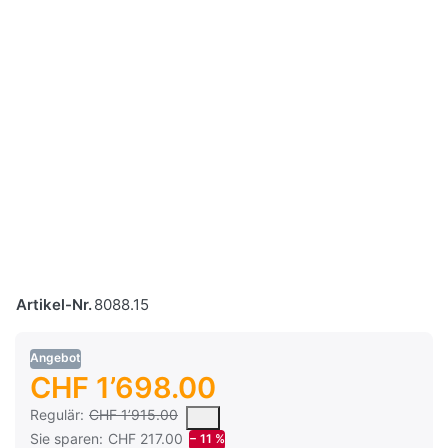
Artikel-Nr.
8088.15
Angebot
CHF 1’698.00
Es handelt sich um den mittleren Verkaufspreis, den Kunden fü
Regulär:
CHF 1’915.00
Sie sparen:
CHF 217.00
− 11 %