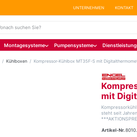
UNTERNEHMEN
KONTAKT
ie einen Suchbegriff ein. Während Sie tippen, erscheinen auto
Montagesysteme
Pumpensysteme
Dienstleistun
Kühlboxen
Kompressor-Kühlbox MT35F-S mit Digitalthermome
Kompres
mit Dig
Kompressorkühlb
steht seit Jahren
***AKTIONSPRE
Artikel-Nr.
8010