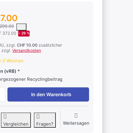
7.00
 um den mittleren Verkaufspreis, den Kunden für ein Produkt in un
’299.00
F 372.00
− 29 %
1%), zzgl.
CHF 10.00
zusätzlicher
 zzgl.
Versandkosten
1-2 Wochen
n (vRB)
vorgezogener Recyclingbeitrag
Kompressor-Kühlbox MT35F-S mit Digitalthermometer zu CH
In den Warenkorb
Weitersagen
Vergleichen
Fragen?