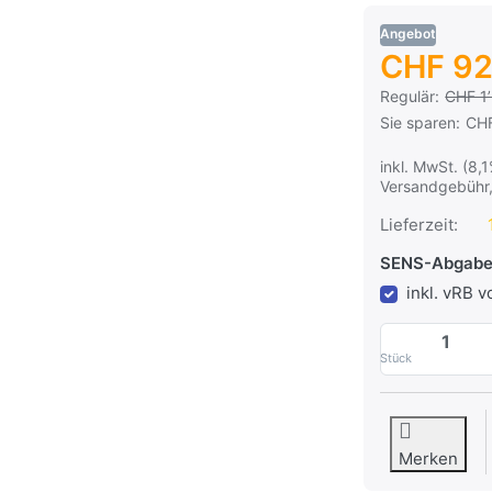
Angebot
CHF 92
Es handelt sich
Regulär:
CHF 1
Sie sparen:
CH
inkl. MwSt. (8,
Versandgebühr,
Lieferzeit:
SENS-Abgabe
inkl. vRB 
Stück
Merken