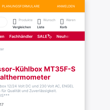
PLANUNGSFORMULARE
ANMELDEN
matisch erste Ergebnisse. Drücken Sie die Eingabetaste, um all
Produkte
Wunsch
Waren
Vergleichen
Liste
Korb
gen
Fachhändler
SALE🏷️
Neuheiten
Planungsformu
ter
sor-Kühlbox MT35F-S
italthermometer
ox 12/24 Volt DC und 230 Volt AC, ENGEL
 für Qualität und Zuverlässigkeit.
IS***
.17