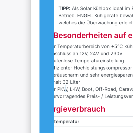
TIPP:
Als Solar Kühlbox ideal im 
Betrieb. ENGEL Kühlgeräte bewäh
welches die Überwachung erleich
Die Besonderheiten auf e
Für Temperaturbereich von +5°C kühle
Anschluss an 12V, 24V und 230V
Stufenlose Temperatureinstellung
Effizienter Hochleistungskompressor 
Geräuscharm und sehr energiespare
Inhalt 32 Liter
Für PKW, LKW, Boot, Off-Road, Carava
Hervorragendes Preis- / Leistungsver
Energieverbrauch
Innentemperatur
+5°C