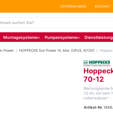
UNTERNEHMEN
KONTAKT
ie einen Suchbegriff ein. Während Sie tippen, erscheinen auto
Montagesysteme
Pumpensysteme
Dienstleistun
n Power
HOPPECKE Sun Power VL bloc (OPzS, 6/12V)
Hoppeck
Hoppeck
70-12
Wartungsarme NA
70 Ah, mit sehr 
Lebensdauer!
Artikel-Nr.
1846