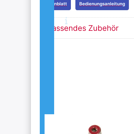
Datenblatt
Bedienungsanleitung
Passendes Zubehör
Drücken
Sie
ENTER
für mehr
Optionen
zu
Batterie
Pol
Adapter
Set +/-
M8
Gewinde
Batterie Pol
Adapter Set +/-