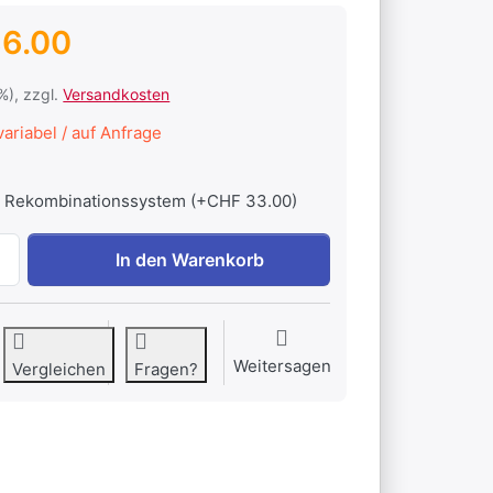
6.00
1%), zzgl.
Versandkosten
ariabel / auf Anfrage
Rekombinationssystem (+CHF 33.00)
Hoppecke Sun Power V L bloc 70-12 zu CHF 686.00, Menge 
In den Warenkorb
Weitersagen
Vergleichen
Fragen?