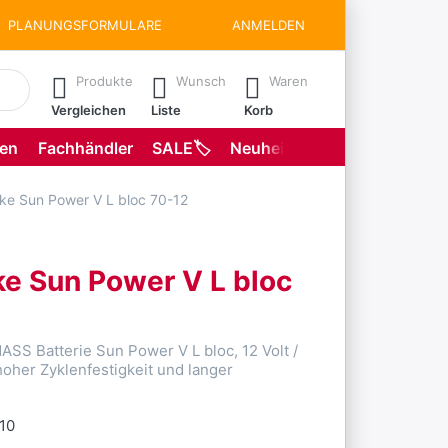
PLANUNGSFORMULARE
ANMELDEN
matisch erste Ergebnisse. Drücken Sie die Eingabetaste, um all
Produkte
Wunsch
Waren
Vergleichen
Liste
Korb
gen
Fachhändler
SALE🏷️
Neuheiten
Planungsformu
e Sun Power V L bloc 70-12
e Sun Power V L bloc
SS Batterie Sun Power V L bloc, 12 Volt /
hoher Zyklenfestigkeit und langer
.10