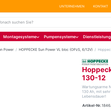
UNTERNEHMEN
KONTAKT
ie einen Suchbegriff ein. Während Sie tippen, erscheinen auto
Montagesysteme
Pumpensysteme
Dienstleistun
n Power
HOPPECKE Sun Power VL bloc (OPzS, 6/12V)
Hoppeck
Hoppeck
130-12
Wartungsarme NA
130 Ah, mit sehr
Lebensdauer!
Artikel-Nr.
1846.