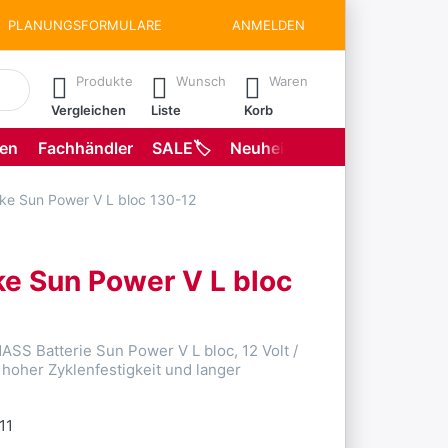
PLANUNGSFORMULARE
ANMELDEN
matisch erste Ergebnisse. Drücken Sie die Eingabetaste, um all
Produkte
Wunsch
Waren
Vergleichen
Liste
Korb
gen
Fachhändler
SALE🏷️
Neuheiten
Planungsformu
e Sun Power V L bloc 130-12
e Sun Power V L bloc
SS Batterie Sun Power V L bloc, 12 Volt /
 hoher Zyklenfestigkeit und langer
11