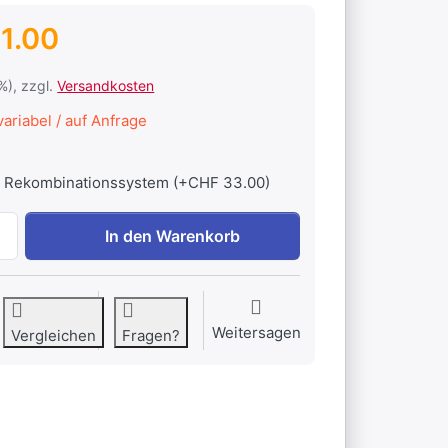
1.00
1%), zzgl.
Versandkosten
ariabel / auf Anfrage
Rekombinationssystem (+CHF 33.00)
Hoppecke Sun Power V L bloc 130-12 zu CHF 821.00, Menge
In den Warenkorb
Weitersagen
Vergleichen
Fragen?