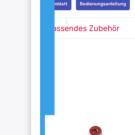
Datenblatt
Bedienungsanleitung
Passendes Zubehör
Drücken
Sie
ENTER
für mehr
Optionen
zu
Batterie
Pol
Adapter
Set +/-
M8
Gewinde
Batterie Pol
Adapter Set +/-