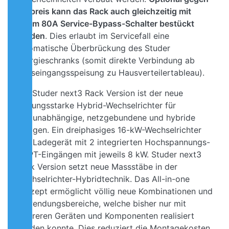
Aufpreis kann das Rack auch gleichzeitig mit
einem 80A Service-Bypass-Schalter bestückt
werden
. Dies erlaubt im Servicefall eine
automatische Überbrückung des Studer
Energieschranks (somit direkte Verbindung ab
Hauseingangsspeisung zu Hausverteilertableau).
Der Studer next3 Rack Version ist der neue
leistungsstarke Hybrid-Wechselrichter für
netzunabhängige, netzgebundene und hybride
Anlagen. Ein dreiphasiges 16-kW-Wechselrichter
und Ladegerät mit 2 integrierten Hochspannungs-
MPPT-Eingängen mit jeweils 8 kW. Studer next3
Rack Version setzt neue Massstäbe in der
Wechselrichter-Hybridtechnik. Das All-in-one
Konzept ermöglicht völlig neue Kombinationen und
Anwendungsbereiche, welche bisher nur mit
mehreren Geräten und Komponenten realisiert
werden konnte. Dies reduziert die Montagekosten