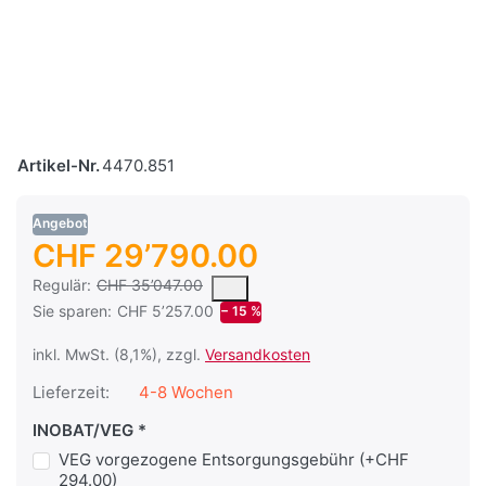
Artikel-Nr.
4470.851
Angebot
CHF 29’790.00
Es handelt sich um den mittleren Verkaufspreis, den Kunden fü
Regulär:
CHF 35’047.00
Sie sparen:
CHF 5’257.00
− 15 %
inkl. MwSt. (8,1%), zzgl.
Versandkosten
Lieferzeit:
4-8 Wochen
INOBAT/VEG
VEG vorgezogene Entsorgungsgebühr (+CHF
294.00)