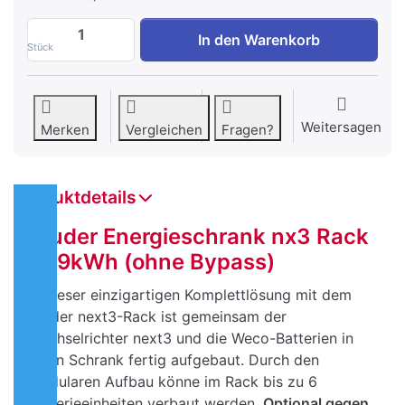
Energieschrank nx3 Rack 15.9kWh ohne B
In den Warenkorb
Stück
Weitersagen
Merken
Vergleichen
Fragen?
Produktdetails
Studer Energieschrank nx3 Rack
15.9kWh (ohne Bypass)
In dieser einzigartigen Komplettlösung mit dem
Studer next3-Rack ist gemeinsam der
Wechselrichter next3 und die Weco-Batterien in
einen Schrank fertig aufgebaut. Durch den
modularen Aufbau könne im Rack bis zu 6
Batterieeinheiten verbaut werden.
Optional gegen