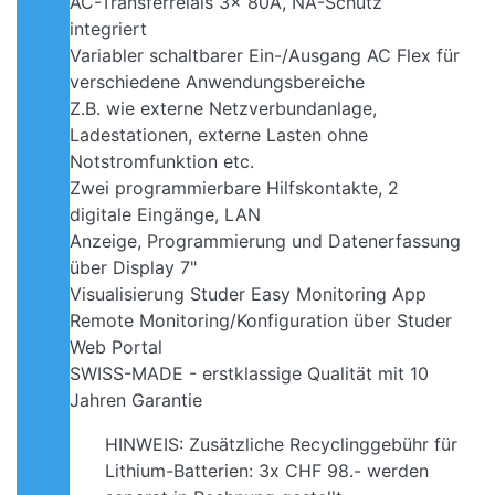
AC-Transferrelais 3x 80A, NA-Schutz
integriert
Variabler schaltbarer Ein-/Ausgang AC Flex für
verschiedene Anwendungsbereiche
Z.B. wie externe Netzverbundanlage,
Ladestationen, externe Lasten ohne
Notstromfunktion etc.
Zwei programmierbare Hilfskontakte, 2
digitale Eingänge, LAN
Anzeige, Programmierung und Datenerfassung
über Display 7"
Visualisierung Studer Easy Monitoring App
Remote Monitoring/Konfiguration über Studer
Web Portal
SWISS-MADE - erstklassige Qualität mit 10
Jahren Garantie
HINWEIS: Zusätzliche Recyclinggebühr für
Lithium-Batterien: 3x CHF 98.- werden