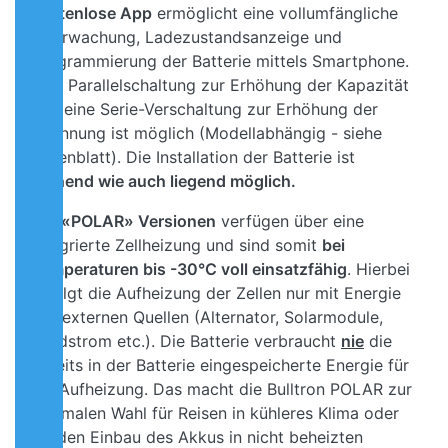
kostenlose App
ermöglicht eine vollumfängliche
Überwachung, Ladezustandsanzeige und
Programmierung der Batterie mittels Smartphone.
Eine Parallelschaltung zur Erhöhung der Kapazität
und eine Serie-Verschaltung zur Erhöhung der
Spannung ist möglich (Modellabhängig - siehe
Datenblatt). Die Installation der Batterie ist
stehend wie auch liegend möglich.
Die
«POLAR» Versionen
verfügen über eine
integrierte Zellheizung und sind somit
bei
Temperaturen bis -30°C voll einsatzfähig
. Hierbei
erfolgt die Aufheizung der Zellen nur mit Energie
aus externen Quellen (Alternator, Solarmodule,
Landstrom etc.). Die Batterie verbraucht
nie
die
bereits in der Batterie eingespeicherte Energie für
die Aufheizung.
Das macht die Bulltron POLAR zur
optimalen Wahl für Reisen in kühleres Klima oder
für den Einbau des Akkus in nicht beheizten