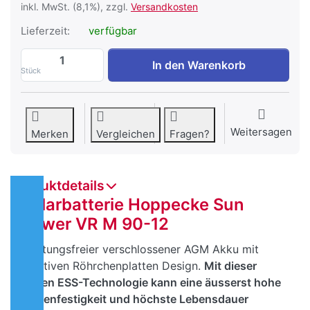
inkl. MwSt. (8,1%), zzgl.
Versandkosten
Lieferzeit:
verfügbar
Solarbatterie Hoppecke Sun Power VR M
In den Warenkorb
Stück
Weitersagen
Merken
Vergleichen
Fragen?
Produktdetails
Solarbatterie Hoppecke Sun
Power VR M 90-12
Wartungsfreier verschlossener AGM Akku mit
positiven Röhrchenplatten Design.
Mit dieser
neuen ESS-Technologie kann eine äusserst hohe
Zyklenfestigkeit und höchste Lebensdauer