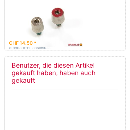
Batterie Pol
Adapter Set +/-
M8 Gewinde
Batteriepol-Adapter Set.
Bestehend aus 2 Stk. Pol-
Adapter von M8
CHF 14.50 *
Innengewinde auf
Standard-Polanschluss.
Benutzer, die diesen Artikel
gekauft haben, haben auch
gekauft