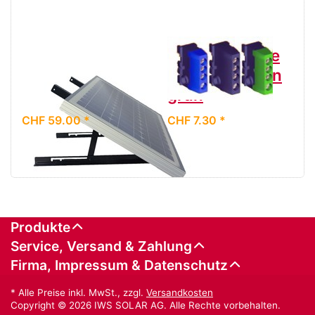
Modultraggestell
Klemmenleiste
ALU für 1
mit 4 Klemmen
Solarmodul
grün
CHF 59.00 *
CHF 7.30 *
Produkte
Service, Versand & Zahlung
Firma, Impressum & Datenschutz
* Alle Preise inkl. MwSt., zzgl.
Versandkosten
Copyright © 2026 IWS SOLAR AG. Alle Rechte vorbehalten.