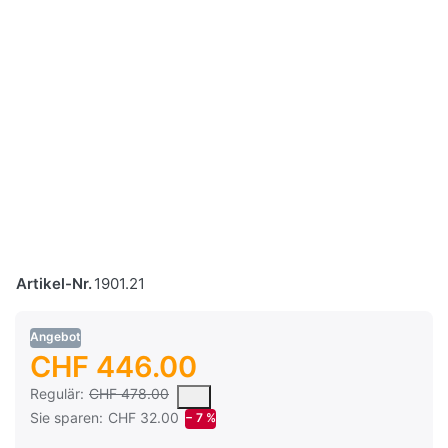
Artikel-Nr.
1901.21
Angebot
CHF 446.00
Es handelt sich um den mittleren Verkaufspreis, den Kunden fü
Regulär:
CHF 478.00
Sie sparen:
CHF 32.00
− 7 %