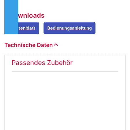
Downloads
Datenblatt
Bedienungsanleitung
Technische Daten
Passendes Zubehör
Drücken
Sie
ENTER
für mehr
Optionen
zu
Batterie
Pol
Adapter
Set +/-
M8
Gewinde