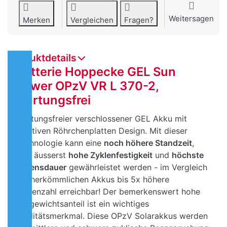
Weitersagen
Merken
Vergleichen
Fragen?
Produktdetails
Batterie Hoppecke GEL Sun
Power OPzV VR L 370-2,
wartungsfrei
Wartungsfreier verschlossener GEL Akku mit
positiven Röhrchenplatten Design. Mit dieser
Technologie kann eine
noch höhere Standzeit
,
eine äusserst
hohe Zyklenfestigkeit
und
höchste
Lebensdauer
gewährleistet werden - im Vergleich
mit herkömmlichen Akkus bis 5x höhere
Zyklenzahl erreichbar! Der bemerkenswert hohe
Bleigewichtsanteil ist ein wichtiges
Qualitätsmerkmal. Diese OPzV Solarakkus werden