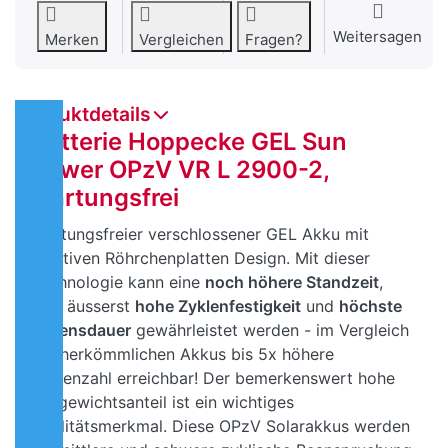
Weitersagen
Merken
Vergleichen
Fragen?
Produktdetails
Batterie Hoppecke GEL Sun
Power OPzV VR L 2900-2,
wartungsfrei
Wartungsfreier verschlossener GEL Akku mit
positiven Röhrchenplatten Design. Mit dieser
Technologie kann eine
noch höhere Standzeit
,
eine äusserst
hohe Zyklenfestigkeit
und
höchste
Lebensdauer
gewährleistet werden - im Vergleich
mit herkömmlichen Akkus bis 5x höhere
Zyklenzahl erreichbar! Der bemerkenswert hohe
Bleigewichtsanteil ist ein wichtiges
Qualitätsmerkmal. Diese OPzV Solarakkus werden