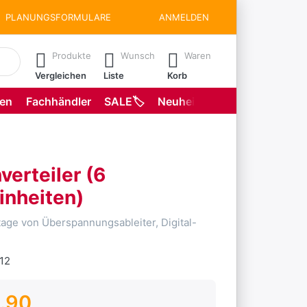
PLANUNGSFORMULARE
ANMELDEN
matisch erste Ergebnisse. Drücken Sie die Eingabetaste, um all
Produkte
Wunsch
Waren
Vergleichen
Liste
Korb
gen
Fachhändler
SALE🏷️
Neuheiten
Planungsformu
verteiler (6
inheiten)
age von Überspannungsableiter, Digital-
.12
.90