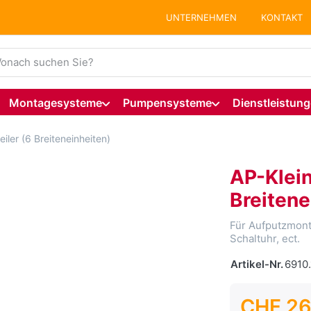
UNTERNEHMEN
KONTAKT
ie einen Suchbegriff ein. Während Sie tippen, erscheinen auto
Montagesysteme
Pumpensysteme
Dienstleistun
eiler (6 Breiteneinheiten)
AP-Klein
Breitene
Für Aufputzmont
Schaltuhr, ect.
Artikel-Nr.
6910
CHF 26