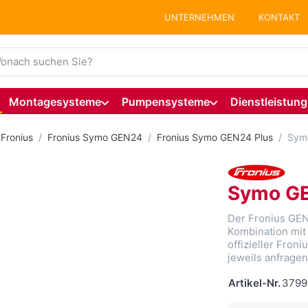
UNTERNEHMEN
KONTAKT
ie einen Suchbegriff ein. Während Sie tippen, erscheinen auto
Montagesysteme
Pumpensysteme
Dienstleistun
Fronius
Fronius Symo GEN24
Fronius Symo GEN24 Plus
Symo
Symo GE
Der Fronius GEN2
Kombination mit
offizieller Fron
jeweils anfragen
Artikel-Nr.
3799