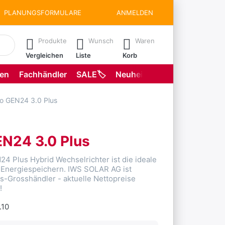
PLANUNGSFORMULARE
ANMELDEN
matisch erste Ergebnisse. Drücken Sie die Eingabetaste, um all
Produkte
Wunsch
Waren
Vergleichen
Liste
Korb
gen
Fachhändler
SALE🏷️
Neuheiten
Planungsformu
 GEN24 3.0 Plus
N24 3.0 Plus
4 Plus Hybrid Wechselrichter ist die ideale
 Energiespeichern. IWS SOLAR AG ist
ius-Grosshändler - aktuelle Nettopreise
!
.10