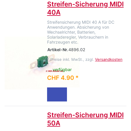
Streifen-Sicherung MIDI
40A
Streifensicherung MIDI 40 A für DC
Anwendungen. Absicherung von
Wechselrichter, Batterien,
Solarladeregler, Verbrauchern in
Fahrzeugen etc.
Artikel-Nr.
4896.02
*
Preise inkl. MwSt., zzgl.
Versandkosten
verfügbar
CHF 4.90 *
Streifen-Sicherung MIDI
50A