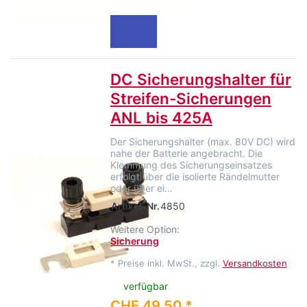
DC Sicherungshalter für
Streifen-Sicherungen
ANL bis 425A
Der Sicherungshalter (max. 80V DC) wird
nahe der Batterie angebracht. Die
Klemmung des Sicherungseinsatzes
erfolgt über die isolierte Rändelmutter
oder über ei…
Artikel-Nr.
4850
Weitere Option:
Sicherung
*
Preise inkl. MwSt., zzgl.
Versandkosten
verfügbar
CHF 49.50 *