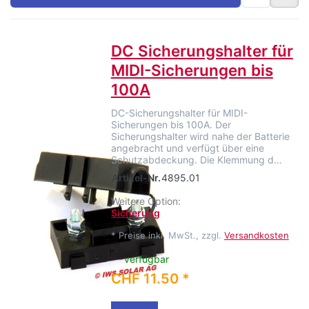
DC Sicherungshalter für
MIDI-Sicherungen bis
100A
DC-Sicherungshalter für MIDI-
Sicherungen bis 100A. Der
Sicherungshalter wird nahe der Batterie
angebracht und verfügt über eine
Schutzabdeckung. Die Klemmung d…
Artikel-Nr.
4895.01
Weitere Option:
Sicherung
*
Preise inkl. MwSt., zzgl.
Versandkosten
verfügbar
CHF 11.50 *